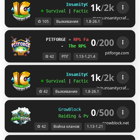
1k
/
2k
             InsanityCraft 
|| 
1.8 - 26.1
   ☻ 
Survival 
| 
Factions 
| 
Skyblock 
| 
Free
menu.insanitycraf…
105
Выживание
1.8-26.1
0
/
200
PITFORGE 
»
RPG Factions 
»
(1.13-1.21.
-  
The RPG Faction Server!
  -
pitforge.com
42
РПГ
1.13-1.21.4
1k
/
2k
             InsanityCraft 
|| 
1.8 - 26.1
   ☻ 
Survival 
| 
Factions 
| 
Skyblock 
| 
Free
join.insanitycraf…
42
Выживание
1.8-26.1
0
/
500
GrowBlock     Factions     
[
1.13
Raiding 
& 
PvP 
& 
Level 
& 
Skills 
&
growblock.net
42
Война кланов
1.13-1.21