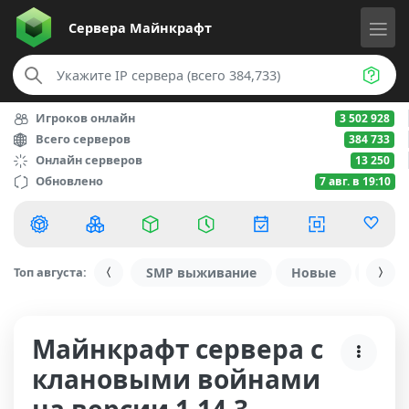
Сервера
Майнкрафт
Игроков онлайн
3 502 928
Всего серверов
384 733
Онлайн серверов
13 250
Обновлено
7 авг. в 19:10
Топ августа:
SMP выживание
Новые
С ду
Майнкрафт сервера с
клановыми войнами