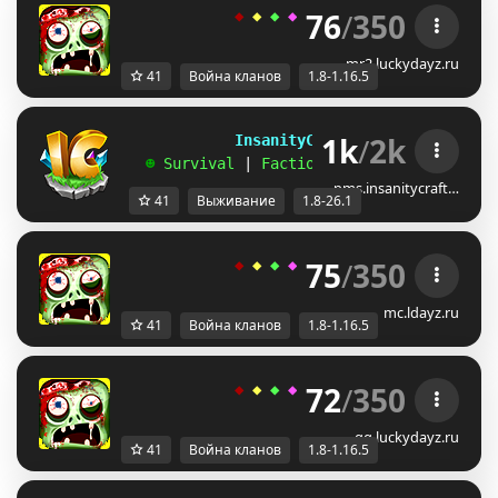
76
/
350
◆ 
◆ 
◆ 
◆ 
◆ 
ＬＵＣＫＹ
-
ＤＡＹＺ 
◆
mr2.luckydayz.ru
41
Война кланов
1.8-1.16.5
1k
/
2k
             InsanityCraft 
|| 
1.8 - 26.1
   ☻ 
Survival 
| 
Factions 
| 
Skyblock 
| 
Free
pms.insanitycraft…
41
Выживание
1.8-26.1
75
/
350
◆ 
◆ 
◆ 
◆ 
◆ 
ＬＵＣＫＹ
-
ＤＡＹＺ 
◆
mc.ldayz.ru
41
Война кланов
1.8-1.16.5
72
/
350
◆ 
◆ 
◆ 
◆ 
◆ 
ＬＵＣＫＹ
-
ＤＡＹＺ 
◆
gg.luckydayz.ru
41
Война кланов
1.8-1.16.5