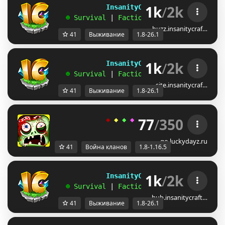
1k
/
2k
             InsanityCraft 
|| 
1.8 - 26.1
   ☻ 
Survival 
| 
Factions 
| 
Skyblock 
| 
Free
buzz.insanitycraf…
41
Выживание
1.8-26.1
1k
/
2k
             InsanityCraft 
|| 
1.8 - 26.1
   ☻ 
Survival 
| 
Factions 
| 
Skyblock 
| 
Free
site.insanitycraf…
41
Выживание
1.8-26.1
77
/
350
◆ 
◆ 
◆ 
◆ 
◆ 
ＬＵＣＫＹ
-
ＤＡＹＺ 
◆
go.luckydayz.ru
41
Война кланов
1.8-1.16.5
1k
/
2k
             InsanityCraft 
|| 
1.8 - 26.1
   ☻ 
Survival 
| 
Factions 
| 
Skyblock 
| 
Free
hub.insanitycraft…
41
Выживание
1.8-26.1