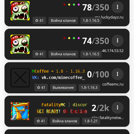
78
/
350
◆ 
◆ 
◆ 
◆ 
◆ 
ＬＵＣＫＹ
-
ＤＡＹＺ 
◆
mc.luckydayz.ru
41
Война кланов
1.8-1.16.5
74
/
350
◆ 
◆ 
◆ 
◆ 
◆ 
ＬＵＣＫＹ
-
ＤＡＹＺ 
◆
46.174.53.52
41
Война кланов
1.8-1.16.5
0
/
100
M
Coffee 
➠ 
1.8 - 1.16.3                    
VK: 
vk.com/minecoffee_server         
ВЫЖИВ
coffeemc.ru
41
Выживание
1.8-1.16.3
2
/
2k
Fatality
MC 
┃ 
discord.gg/fatalitymc
[1.
G
E
T
R
E
A
D
Y
! 
O
G
F
a
c
t
i
o
n
s
MAP #14 
SATURDAY!
play.fatalitynetw…
41
Война кланов
1.8-1.21