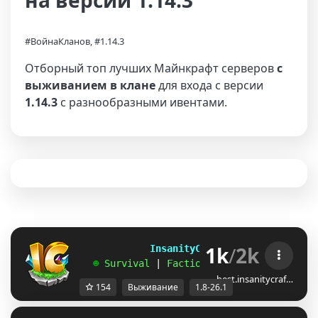
на версии 1.14.3
#ВойнаКланов, #1.14.3
Отборный топ лучших Майнкрафт серверов
с
выживанием в клане
для входа с версии
1.14.3
с разнообразными ивентами.
1k
/
2k
             InsanityCraft 
|| 
1.8 - 26.1
   ☻ 
Survival 
| 
Factions 
| 
Skyblock 
| 
Free
best.insanitycraf…
154
Выживание
1.8-26.1