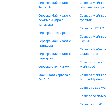
Сервера Майнкрафт
Сервера Майнкра
Амонг Ас
голодными игра
Сервера Майнкрафт с
Сервера Майнкра
режимом Игра в
дуэлями
кальмара
Сервера с КС: ГО
Сервера с БедВарс
Сервера Майнкр
Сервера Майнкрафт с
SkyPvP
прятками
Сервера Майнкра
Сервера Майнкрафт с
СкайВарсом
паркуром
Сервера Браво Ст
Сервера с ТНТ Раном
Майнкрафт
Майнкрафт сервера с
Сервера Майнкр
BoxPvP
Murder Mystery
Сервера с Egg Wa
Сервера со спли
Сервера KitPvP