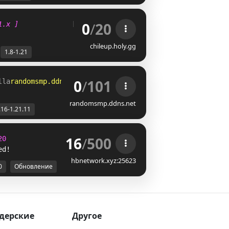
0
/
20
1.x ]
[
RankUP
]
[
x
[
BOSSES
]
[
✓
]
[
PVP
]
[
✓
]
chileup.holy.gg
1.8-1.21
0
/
101
lla
randomsmp.ddns.net 
| 
Supports 1.16.x - 1.21.11+ 
randomsmp.ddns.net
.16-1.21.11
16
/
500
20
ed!
hbnetwork.xyz:25623
0
Обновление
дерские
Другое