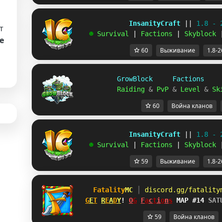
             InsanityCraft 
|| 
1.8 - 
т
   ☻ 
Survival 
| 
Factions 
| 
Skyblock 
е
60
Выживание
1.8-2
GrowBlock     Factions    
Raiding 
& 
PvP 
& 
Level 
& 
Sk
60
Война кланов
             InsanityCraft 
|| 
1.8 - 
   ☻ 
Survival 
| 
Factions 
| 
Skyblock 
59
Выживание
1.8-2
Fatality
MC 
┃ 
discord.gg/fatality
G
E
T
R
E
A
D
Y
! 
O
G
F
a
c
t
i
o
n
s
MAP #14 
SAT
59
Война кланов