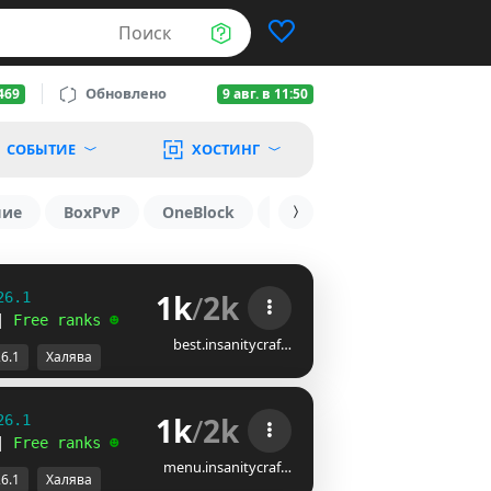
Поиск
Обновлено
469
9 авг. в 11:50
СОБЫТИЕ
ХОСТИНГ
шие
BoxPvP
OneBlock
1.19.3
1.16
1.8.2
1k
/
2k
26.1
| 
Free ranks 
☻
best.insanitycraf…
26.1
Халява
1k
/
2k
26.1
| 
Free ranks 
☻
menu.insanitycraf…
26.1
Халява