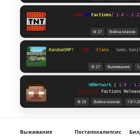
C
H
I
L
E
U
P
Factions
[ 1.8 - 1.2
27
Война кланов
RandomSMP! 
| 
SMP 
• 
Clans 
• 
Semi-Vani
27
Выживание
1
HBNetwork 
| 
1.9 - 1.
Ragnarok 
Factions Releas
26
Война кланов
1.9-1.2
Выживание
Постапокалипсис
Бил