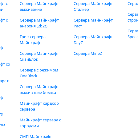
фт с
Сервера Майнкрафт
Сервера Майнкрафт
Серв
ми
выживание
Сталкер
Серв
фт с
Сервера Майнкрафт
Сервера Майнкрафт
стро
анархия (2b2t)
Раст
Серв
Гриф сервера
Сервера Майнкрафт
Speed
Майнкрафт
DayZ
афт
Сервера Майнкрафт
Сервера MineZ
СкайБлок
фт со
Сервера с режимом
OneBlock
арс в
Сервера Майнкрафт
выживание бомжа
афт
Майнкрафт хардкор
сервера
rs
Майнкрафт сервера с
фом
городами
СМП Майнкрафт