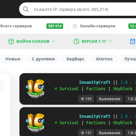
Всего серверов
Онлайн серверов
385 014
12 
ВОЙНА КЛАНОВ
ВЕРСИЯ 1.17
Новые
С дуэлями
БедВарс
Aternos
Луч
             InsanityCraft 
|| 
1.8 - 
   ☻ 
Survival 
| 
Factions 
| 
Skyblock 
195
Выживание
1.8-
             InsanityCraft 
|| 
1.8 - 
   ☻ 
Survival 
| 
Factions 
| 
Skyblock 
131
Выживание
1.8-