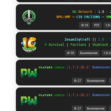
OG
-
Network 
| 
1.8 - 
RPG-SMP 
─ 
CIV FACTIONS 
─ 
SM
59
РПГ
1.8
             InsanityCraft 
|| 
1.8 - 
   ☻ 
Survival 
| 
Factions 
| 
Skyblock 
59
Выживание
1.8-2
ᴘ
ʟ
ᴀ
ʏ
ᴇ
ʀ
s 
ᴡ
ᴏ
ʀ
ʟ
ᴅ 
[
1.7.2-26.2
] 
В
ы
ж
и
в
а
н
и
е
27
Выживание
ᴘ
ʟ
ᴀ
ʏ
ᴇ
ʀ
s 
ᴡ
ᴏ
ʀ
ʟ
ᴅ 
[
1.7.2-26.2
] 
В
ы
ж
и
в
а
н
и
е
27
Выживание