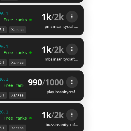
1k
/
2k
26.1
| 
Free ranks 
☻
pms.insanitycraft…
6.1
Халява
1k
/
2k
26.1
| 
Free ranks 
☻
mbs.insanitycraft…
6.1
Халява
990
/
1000
26.1
| 
Free ranks 
☻
play.insanitycraf…
6.1
Халява
1k
/
2k
26.1
| 
Free ranks 
☻
buzz.insanitycraf…
6.1
Халява