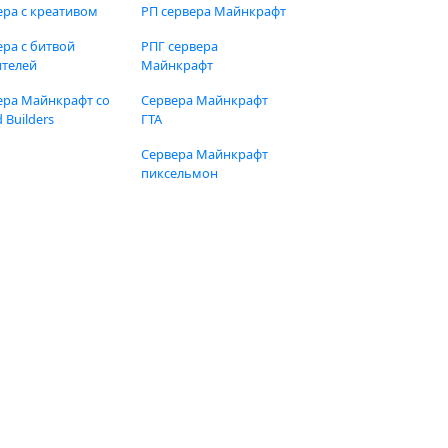
ера с креативом
РП сервера Майнкрафт
ера с битвой
РПГ сервера
ителей
Майнкрафт
ера Майнкрафт со
Сервера Майнкрафт
 Builders
ГТА
Сервера Майнкрафт
пиксельмон