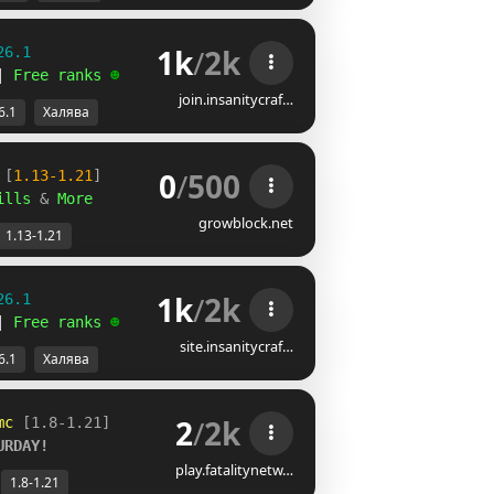
1k
/
2k
26.1
| 
Free ranks 
☻
join.insanitycraf…
6.1
Халява
0
/
500
 
[
1.13-1.21
]        
ills 
& 
More         
growblock.net
1.13-1.21
1k
/
2k
26.1
| 
Free ranks 
☻
site.insanitycraf…
6.1
Халява
2
/
2k
mc
[1.8-1.21]
URDAY!
play.fatalitynetw…
1.8-1.21