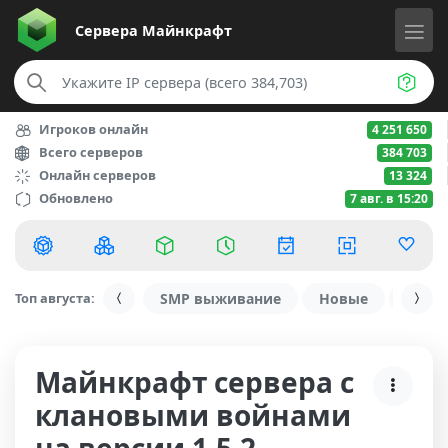
Сервера
Майнкрафт
Игроков онлайн
4 251 650
Всего серверов
384 703
Онлайн серверов
13 324
Обновлено
7 авг. в 15:20
Топ августа:
SMP выживание
Новые
С ду
Майнкрафт сервера с
клановыми войнами