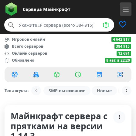
Сервера
Майнкрафт
Игроков онлайн
4 642 817
Всего серверов
384 915
Онлайн серверов
12 691
Обновлено
8 авг. в 22:20
Топ августа:
SMP выживание
Новые
С ду
Майнкрафт сервера с
прятками на версии