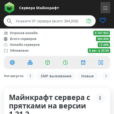
Сервера
Майнкрафт
Игроков онлайн
4 747 852
Всего серверов
384 858
Онлайн серверов
12 666
Обновлено
8 авг. в 20:50
Топ августа:
SMP выживание
Новые
С ду
Майнкрафт сервера с
прятками на версии