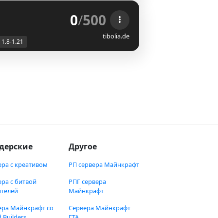
0
/
500
tibolia.de
1.8-1.21
дерские
Другое
ера с креативом
РП сервера Майнкрафт
ера с битвой
РПГ сервера
ителей
Майнкрафт
ера Майнкрафт со
Сервера Майнкрафт
 Builders
ГТА