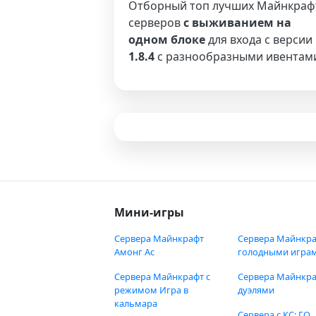
Отборный топ лучших Майнкраф
серверов
с выживанием на
одном блоке
для входа с версии
1.8.4
с разнообразными ивентам
Мини-игры
Сервера Майнкрафт
Сервера Майнкра
Амонг Ас
голодными игра
Сервера Майнкрафт с
Сервера Майнкра
режимом Игра в
дуэлями
кальмара
Сервера с КС: ГО