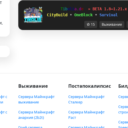
т
T
i
b
o
l
i
a
.
d
e
» BETA 1.8–1.21.x
 CityBuild
•
OneBlock
•
Survival
и.
15
Выживание
Выживание
Постапокалипсис
Бил
фт с
Сервера Майнкрафт
Сервера Майнкрафт
Серв
ми
выживание
Сталкер
Серв
фт с
Сервера Майнкрафт
Сервера Майнкрафт
стро
анархия (2b2t)
Раст
Серв
Гриф сервера
Сервера Майнкрафт
Speed