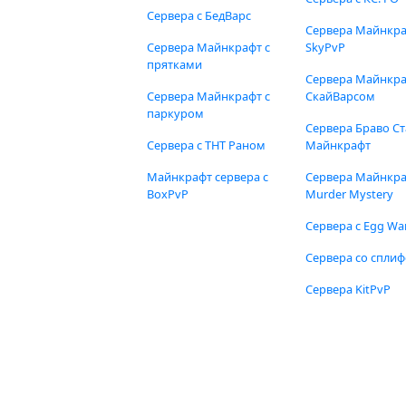
Сервера с БедВарс
Сервера Майнкр
Сервера Майнкрафт с
SkyPvP
прятками
Сервера Майнкра
Сервера Майнкрафт с
СкайВарсом
паркуром
Сервера Браво Ст
Сервера с ТНТ Раном
Майнкрафт
Майнкрафт сервера с
Сервера Майнкр
BoxPvP
Murder Mystery
Сервера с Egg Wa
Сервера со спли
Сервера KitPvP