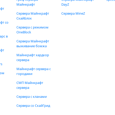
Майнкрафт
DayZ
афт
Сервера Майнкрафт
Сервера MineZ
СкайБлок
фт со
Сервера с режимом
OneBlock
арс в
Сервера Майнкрафт
выживание бомжа
афт
Майнкрафт хардкор
сервера
rs
Майнкрафт сервера с
фом
городами
СМП Майнкрафт
сервера
Сервера с кланами
Сервера со СкайГрид