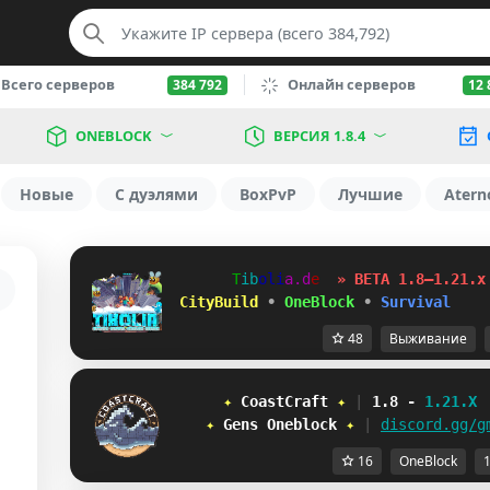
Всего серверов
Онлайн серверов
384 792
12 
ONEBLOCK
ВЕРСИЯ 1.8.4
Новые
С дуэлями
BoxPvP
Лучшие
Atern
T
i
b
o
l
i
a
.
d
e
» BETA 1.8–1.21.x
 CityBuild
•
OneBlock
•
Survival
48
Выживание
✦ 
C
o
a
s
t
C
r
a
f
t
✦ 
| 
1.8 
- 
1.21.X
✦ 
G
e
n
s
O
n
e
b
l
o
c
k
✦ 
| 
discord.gg/g
16
OneBlock
1