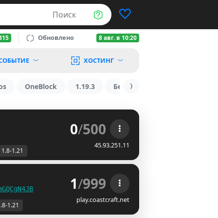
Поиск
Обновлено
815
8 авг. в 10:20
СОБЫТИЕ
ХОСТИНГ
os
OneBlock
1.19.3
БедВарс
1.16
1.8.2
0
/
500
45.93.251.11
1.8-1.21
1
/
999
mGQCgN4JB
play.coastcraft.net
.8-1.21