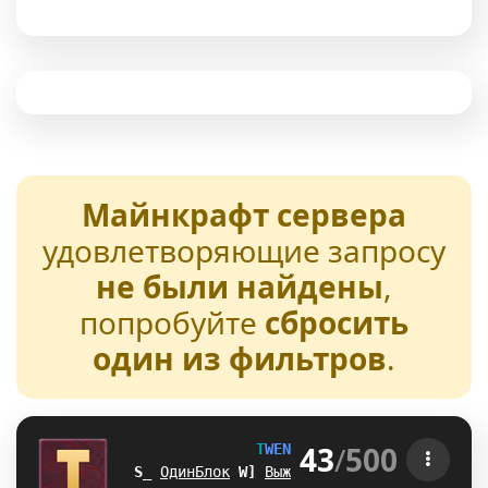
Майнкрафт сервера
удовлетворяющие запросу
не были найдены
,
попробуйте
сбросить
один из фильтров
.
43
/
500
T
W
E
N
T
U
R
E
[1.21-26.2] 
LH
ОдинБлок
G
@
Выживание
I
C
БедВарс
Y
K
А