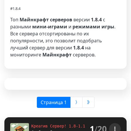
#1.8.4
Топ
Майнкрафт серверов
версии
1.8.4
с
разными
мини-играми
и
режимами игры
.
Все сервера отсортированы по их
популярности, это позволит подобрать
лучший сервер для версии
1.8.4
на
мониторинге
Майнкрафт
серверов.
(выбрана)
Страница 1
1
/
20
Креатив Сервер! 1.8-1.12.2-1.16.5-
1.18.2