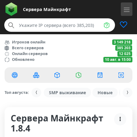
Сервера
Майнкрафт
Игроков онлайн
3 149 218
Всего серверов
385 203
Онлайн серверов
12 025
Обновлено
10 авг. в 15:00
Топ августа:
SMP выживание
Новые
С ду
Сервера Майнкрафт
1.8.4