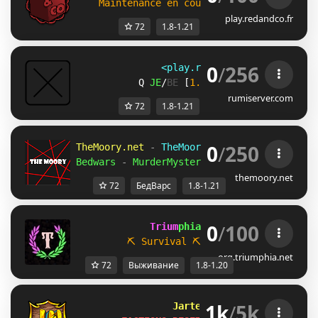
Maintenance en cours ... 
(discord.reda
play.redandco.fr
72
1.8-1.21
0
/
256
<play.rumiserver.com>
C
JE
/
BE
 [
1.8-1.21
] 適当運用鯖 
B
rumiserver.com
72
1.8-1.21
0
/
250
TheMoory.net 
-
 TheMoory Network 
- 
[
1.8-1.2
Bedwars 
-
 MurderMystery 
- 
Skywars 
» 
And Mo
themoory.net
72
БедВарс
1.8-1.21
0
/
100
             Trium
phia 
[1.8 / 1.20.x]
⛏ Survival
⛏           
☁ Parkour
org.triumphia.net
72
Выживание
1.8-1.20
1k
/
5k
Jartex
Network       
[1.8 