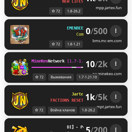
NEW LIFESTEAL SEASON
mpp.jartex.fun
72
1.8-26.2
0
/
500
EMENBEE REALMS
[
1.8 ➠ 1.21
]
Come join and have fun!
bms.mc-em.com
72
1.8-1.21
10
/
2k
MineKeo
Network 
[1.7-1.21.10]   
TOWNY  
GENS
━
━
━
━
━
━
━
━
━
━
━
━
━
━
━
━
━
━
━
━
━
━
━
━
SKYBLOCK  
SURVI
pe.minekeo.com
72
Выживание
1.7-1.21.10
1k
/
5k
Jartex
Network       
[1.8 
FACTIONS RESET: 
4d, 4h, 54m
mpt.jartex.fun
72
Война кланов
1.8-26.2
5
/
200
]
L
】- 
P
o
k
e
O
d
y
s
s
e
y
 -【
?
E