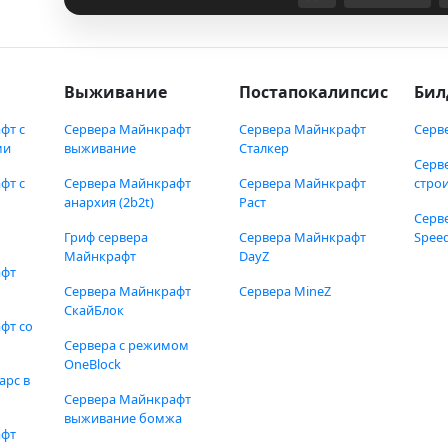
Выживание
Постапокалипсис
Бил
фт с
Сервера Майнкрафт
Сервера Майнкрафт
Серв
ми
выживание
Сталкер
Серв
фт с
Сервера Майнкрафт
Сервера Майнкрафт
стро
анархия (2b2t)
Раст
Серв
Гриф сервера
Сервера Майнкрафт
Speed
Майнкрафт
DayZ
афт
Сервера Майнкрафт
Сервера MineZ
СкайБлок
фт со
Сервера с режимом
OneBlock
арс в
Сервера Майнкрафт
выживание бомжа
афт