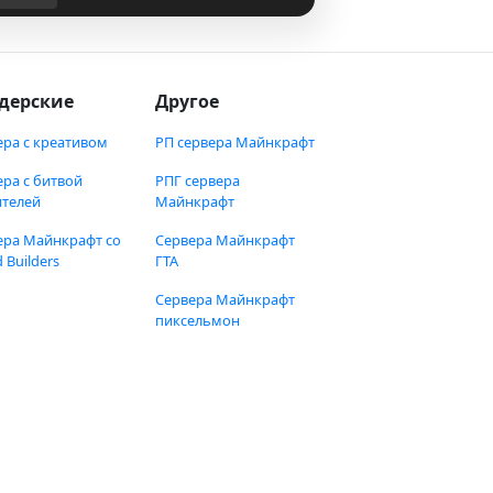
дерские
Другое
ера с креативом
РП сервера Майнкрафт
ера с битвой
РПГ сервера
ителей
Майнкрафт
ера Майнкрафт со
Сервера Майнкрафт
 Builders
ГТА
Сервера Майнкрафт
пиксельмон