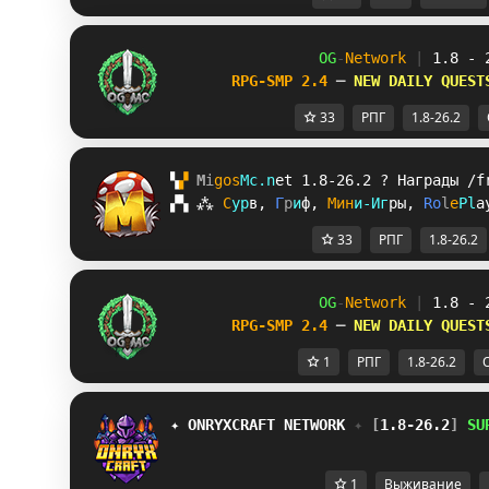
OG
-
Network 
| 
1.8 - 
RPG-SMP 2.4 
─ 
NEW DAILY QUEST
33
РПГ
1.8-26.2
▚
▞ 
M
i
g
o
s
M
c
.
n
e
t 
1.8-26.2 
? 
Награды /f
▞
▚
⁂
С
у
р
в
, 
Г
р
и
ф
, 
М
и
н
и
-
И
г
р
ы
, 
R
o
l
e
P
l
a
33
РПГ
1.8-26.2
OG
-
Network 
| 
1.8 - 
RPG-SMP 2.4 
─ 
NEW DAILY QUEST
1
РПГ
1.8-26.2
✦ 
ONRYXCRAFT 
NETWORK 
✦ 
[
1.8-26.2
] 
SU
1
Выживание