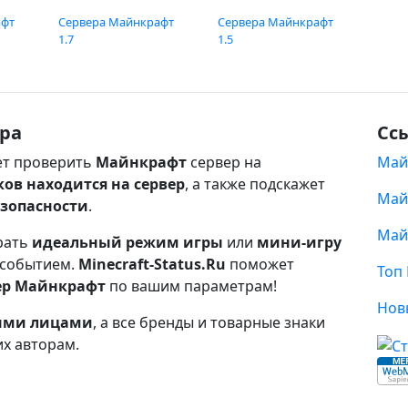
афт
Сервера Майнкрафт
Сервера Майнкрафт
1.7
1.5
ра
Сс
т проверить
Майнкрафт
сервер на
Май
ков находится на сервер
, а также подскажет
Май
езопасности
.
Май
рать
идеальный режим игры
или
мини-игру
 событием.
Minecraft-Status.Ru
поможет
Топ
ер Майнкрафт
по вашим параметрам!
Нов
ными лицами
, а все бренды и товарные знаки
их авторам.