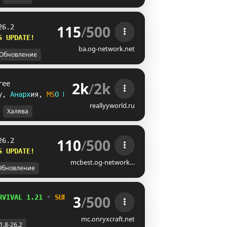
115
/
500
26.2
S UPDATE!    
ba.og-network.net
Обновление
2k
/
2k
ree
y
, 
А
н
а
р
х
и
я
, 
M
S
O
R
P
G
reallyyworld.ru
Халява
110
/
500
26.2
S UPDATE!    
mcbest.og-network…
Обновление
3
/
500
RVIVAL 1.21 
• 
SURVIVAL RPG 
• 
PracticePVP 
• 
MINIJUEGOS
mc.onryxcraft.net
1.8-26.2