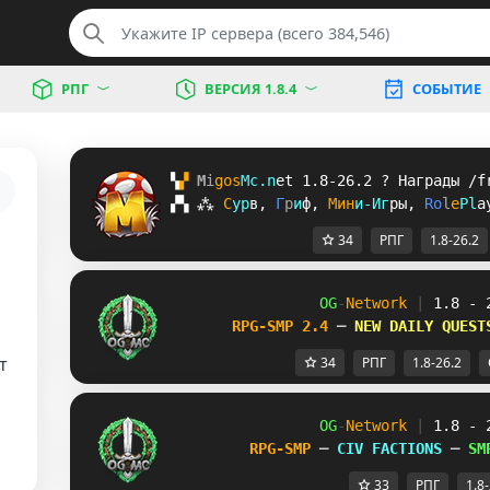
РПГ
ВЕРСИЯ 1.8.4
СОБЫТИЕ
▚
▞ 
M
i
g
o
s
M
c
.
n
e
t 
1.8-26.2 
? 
Награды /f
▞
▚
⁂
С
у
р
в
, 
Г
р
и
ф
, 
М
и
н
и
-
И
г
р
ы
, 
R
o
l
e
P
l
a
34
РПГ
1.8-26.2
OG
-
Network 
| 
1.8 - 
RPG-SMP 2.4 
─ 
NEW DAILY QUEST
т
34
РПГ
1.8-26.2
OG
-
Network 
| 
1.8 - 
RPG-SMP 
─ 
CIV FACTIONS 
─ 
SM
33
РПГ
1.8