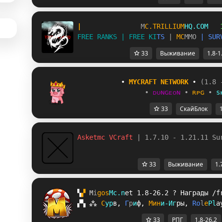
|               
M
C
.
T
R
I
L
L
I
U
M
H
Q
.
C
O
M   
F
R
E
E
R
A
N
K
S
|
F
R
E
E
K
I
T
S
|
M
C
M
M
O
|
S
U
R
33
Выживание
1.8-1
           • 
MYCRAFT NETWORK
 • 
(1.8 
•
ᴅᴜɴɢᴇᴏɴ
•
ʀᴘɢ
•
s
33
СкайБлок
Asketmc VCraft 
| 1.7.10 - 1.21.11 Su
33
Выживание
1.
▚
▞ 
M
i
g
o
s
M
c
.
n
e
t 
1.8-26.2 
? 
Награды /f
▞
▚
⁂
С
у
р
в
, 
Г
р
и
ф
, 
М
и
н
и
-
И
г
р
ы
, 
R
o
l
e
P
l
a
33
РПГ
1.8-26.2