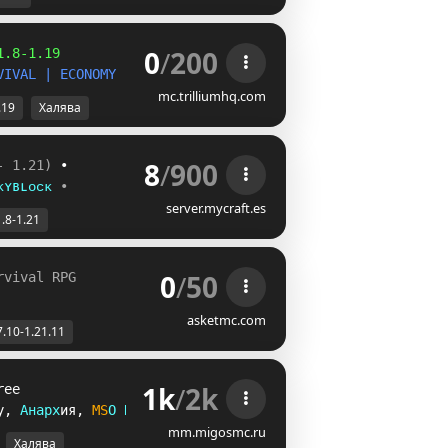
0
/
200
1.8-1.19           
|
V
I
V
A
L
|
E
C
O
N
O
M
Y
mc.trilliumhq.com
.19
Халява
8
/
900
- 1.21)
 •
ᴋʏʙʟᴏᴄᴋ
•
server.mycraft.es
1.8-1.21
0
/
50
rvival RPG
asketmc.com
7.10-1.21.11
1k
/
2k
ree
y
, 
А
н
а
р
х
и
я
, 
M
S
O
R
P
G
mm.migosmc.ru
Халява