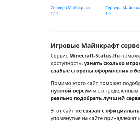
Сервера Майнкрафт
Сервера Майнкр
1.11
1.9
Игровые Майнкрафт серве
Сервис
Minecraft-Status.Ru
поможе
доступность,
узнать сколько игро
слабые стороны оформления
и
б
Помимо этого сайт поможет подоб
нужной версии
и с определенным
реально подобрать лучший серв
Этот сайт
не связан с официаль
упомянутые на сайте принадлежат 