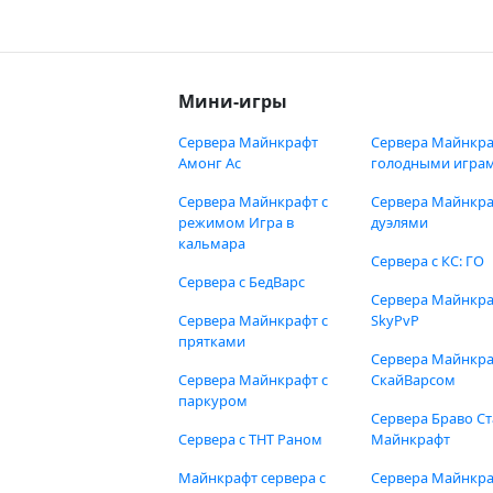
Мини-игры
Сервера Майнкрафт
Сервера Майнкра
Амонг Ас
голодными игра
Сервера Майнкрафт с
Сервера Майнкра
режимом Игра в
дуэлями
кальмара
Сервера с КС: ГО
Сервера с БедВарс
Сервера Майнкр
Сервера Майнкрафт с
SkyPvP
прятками
Сервера Майнкра
Сервера Майнкрафт с
СкайВарсом
паркуром
Сервера Браво Ст
Сервера с ТНТ Раном
Майнкрафт
Майнкрафт сервера с
Сервера Майнкр