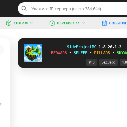
СПЛИФ
ВЕРСИЯ 1.11
СОБЫТИЕ
S
i
d
e
P
r
o
j
e
ctMC
1.8–26.1.2
BEDWARS
•
SPLEEF
•
PILLARS
•
SKYW
3
БедВарс
1.8
т