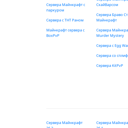
Сервера Майнкрафт с
СкайВарсом
паркуром
Сервера Браво Ст
Сервера с ТНТ Раном
Майнкрафт
Майнкрафт сервера с
Сервера Майнкр
BoxPvP
Murder Mystery
Сервера с Egg Wa
Сервера со спли
Сервера KitPvP
Сервера Майнкрафт
Сервера Майнкр