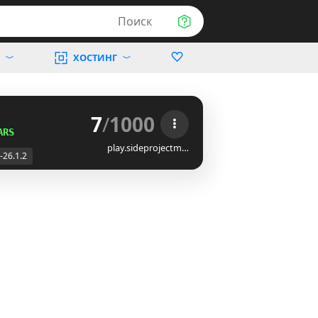
Поиск
ХОСТИНГ
7
/
1000
ARS
play.sideprojectm…
-26.1.2