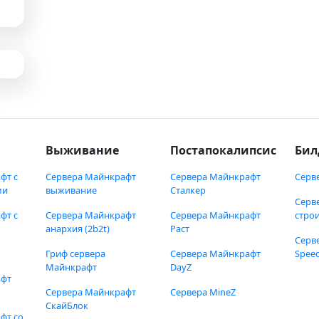
Выживание
Постапокалипсис
Бил
фт с
Сервера Майнкрафт
Сервера Майнкрафт
Серв
ми
выживание
Сталкер
Серв
фт с
Сервера Майнкрафт
Сервера Майнкрафт
стро
анархия (2b2t)
Раст
Серв
Гриф сервера
Сервера Майнкрафт
Speed
Майнкрафт
DayZ
афт
Сервера Майнкрафт
Сервера MineZ
СкайБлок
фт со