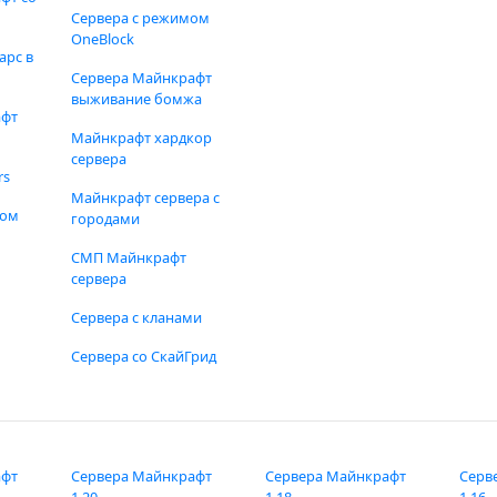
Сервера с режимом
OneBlock
арс в
Сервера Майнкрафт
выживание бомжа
афт
Майнкрафт хардкор
сервера
rs
Майнкрафт сервера с
фом
городами
СМП Майнкрафт
сервера
Сервера с кланами
Сервера со СкайГрид
афт
Сервера Майнкрафт
Сервера Майнкрафт
Серв