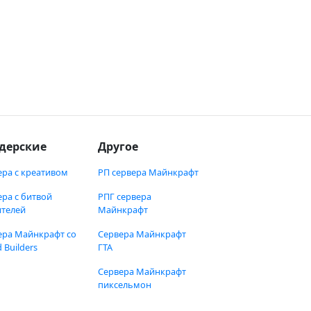
дерские
Другое
ера с креативом
РП сервера Майнкрафт
ера с битвой
РПГ сервера
ителей
Майнкрафт
ера Майнкрафт со
Сервера Майнкрафт
 Builders
ГТА
Сервера Майнкрафт
пиксельмон