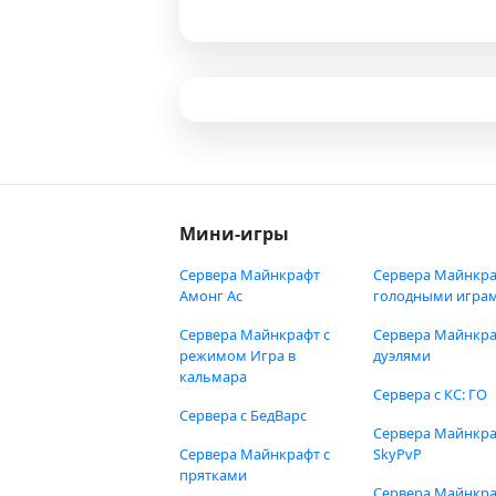
Мини-игры
Сервера Майнкрафт
Сервера Майнкра
Амонг Ас
голодными игра
Сервера Майнкрафт с
Сервера Майнкра
режимом Игра в
дуэлями
кальмара
Сервера с КС: ГО
Сервера с БедВарс
Сервера Майнкр
Сервера Майнкрафт с
SkyPvP
прятками
Сервера Майнкра