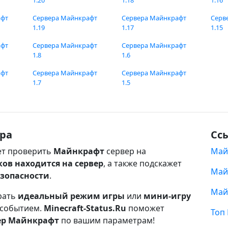
1.20
1.18
1.16
афт
Сервера Майнкрафт
Сервера Майнкрафт
Серв
1.19
1.17
1.15
афт
Сервера Майнкрафт
Сервера Майнкрафт
1.8
1.6
афт
Сервера Майнкрафт
Сервера Майнкрафт
1.7
1.5
ра
Сс
т проверить
Майнкрафт
сервер на
Май
ков находится на сервер
, а также подскажет
Май
езопасности
.
Май
рать
идеальный режим игры
или
мини-игру
 событием.
Minecraft-Status.Ru
поможет
Топ
ер Майнкрафт
по вашим параметрам!