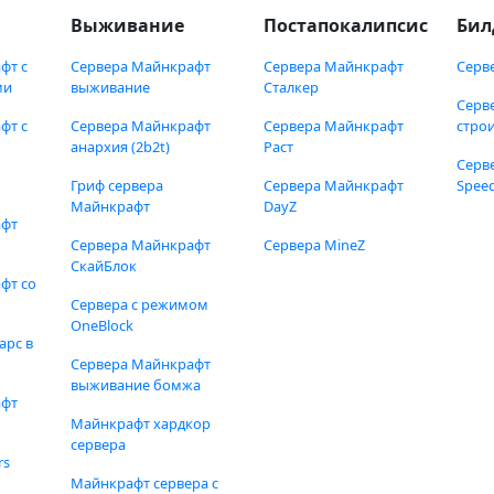
Выживание
Постапокалипсис
Бил
фт с
Сервера Майнкрафт
Сервера Майнкрафт
Серв
ми
выживание
Сталкер
Серв
фт с
Сервера Майнкрафт
Сервера Майнкрафт
стро
анархия (2b2t)
Раст
Серв
Гриф сервера
Сервера Майнкрафт
Speed
Майнкрафт
DayZ
афт
Сервера Майнкрафт
Сервера MineZ
СкайБлок
фт со
Сервера с режимом
OneBlock
арс в
Сервера Майнкрафт
выживание бомжа
афт
Майнкрафт хардкор
сервера
rs
Майнкрафт сервера с