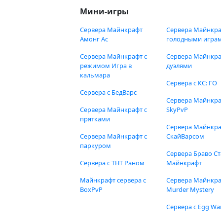
Мини-игры
Сервера Майнкрафт
Сервера Майнкра
Амонг Ас
голодными игра
Сервера Майнкрафт с
Сервера Майнкра
режимом Игра в
дуэлями
кальмара
Сервера с КС: ГО
Сервера с БедВарс
Сервера Майнкр
Сервера Майнкрафт с
SkyPvP
прятками
Сервера Майнкра
Сервера Майнкрафт с
СкайВарсом
паркуром
Сервера Браво Ст
Сервера с ТНТ Раном
Майнкрафт
Майнкрафт сервера с
Сервера Майнкр
BoxPvP
Murder Mystery
Сервера с Egg Wa