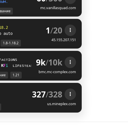
в
ы
м
.
mc.vanillasquad.com
вание
1
/
20
18.2
p auto
45.155.207.151
1.8-1.18.2
9k
/
10k
ғᴀᴄᴛɪᴏɴs
]
Z
i
ʟɪғᴇsᴛᴇᴀʟ
bmc.mc-complex.com
ние
1.21
327
/
328
us.mineplex.com