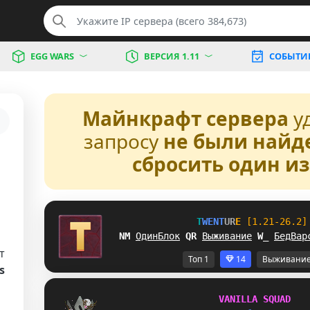
EGG WARS
ВЕРСИЯ 1.11
СОБЫТИ
Майнкрафт сервера
у
запросу
не были найд
сбросить один и
T
W
E
N
T
U
R
E
[1.21-26.2]
V[
ОдинБлок
O
G
Выживание
\
Q
БедВар
т
Топ 1
14
Выживани
s
V
A
N
I
L
L
A
S
Q
U
A
D