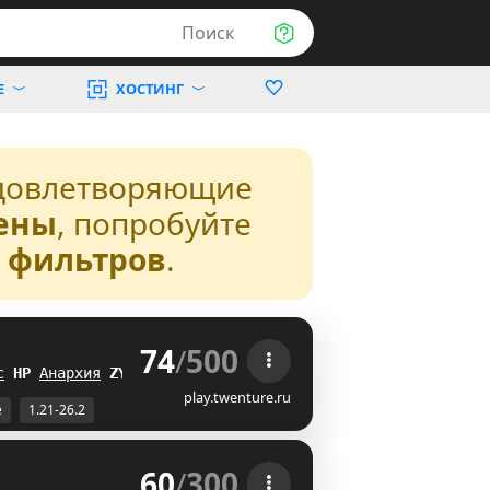
Поиск
Е
ХОСТИНГ
довлетворяющие
ены
, попробуйте
з фильтров
.
74
/
500
 
с
F
A
Анархия
M^
play.twenture.ru
е
1.21-26.2
60
/
300