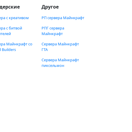
дерские
Другое
ера с креативом
РП сервера Майнкрафт
ера с битвой
РПГ сервера
ителей
Майнкрафт
ера Майнкрафт со
Сервера Майнкрафт
 Builders
ГТА
Сервера Майнкрафт
пиксельмон