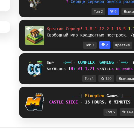
? 
С
е
р
д
ц
е
с
е
р
в
е
р
а
б
ь
ё
т
с
я
р
о
з
о
Топ 2
6
Выжи
Креатив Сервер! 1.8-1.12.2-1.16.5-
1.
Свободный мир квадратных построек. /
Топ 3
2
Креатив
sᴍᴘ
◁
═
═
[‐
C
O
M
P
L
E
X
G
A
M
I
N
G
‐]
═
═
▷
sᴋʏʙʟᴏᴄᴋ
U
R
i
#
1
1
.
2
1
ᴠ
ᴀ
ɴ
ɪ
ʟ
ʟ
ᴀ
ɴ
ᴇ
ᴛ
ᴡ
ᴏ
ʀ
ᴋ
Топ 4
150
Выжива
[
Mineplex
Games
]
CASTLE SIEGE 
- 
16 HOURS, 8 MINUTES
Топ 5
149