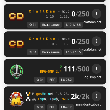
0
/
250
ＣｒａｆｔＤａｎ 
» 
mc.craftdan.net
//  
Выж
1.10 - 1.16.5         
//     
RPG
craftdan.net
34
Выживание
1.10-1.16.5
0
/
250
ＣｒａｆｔＤａｎ 
» 
mc.craftdan.net
//  
Выж
1.10 - 1.16.5         
//     
RPG
play.craftdan.net
34
Выживание
1.10-1.16.5
111
/
500
OG
-
Network 
| 
1.8 - 26.2
RPG-SMP 2.4 
─ 
NEW DAILY QUESTS UPDA
og-smp.net
34
РПГ
1.8-26.2
2k
/
2k
▚
▞ 
M
i
g
o
s
M
c
.
n
e
t 
1.8-26.2 
? 
Награды /free
▞
▚
⁂
С
у
р
в
, 
Г
р
и
ф
, 
М
и
н
и
-
И
г
р
ы
, 
R
o
l
e
P
l
a
y
, 
А
н
а
mini.dontcube.ru
34
РПГ
1.8-26.2