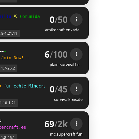
0
/
50
nilla 
⛏ 
Comunidade 
⛏ 
Entre   
(02/26)
amikocraft.enxada…
.8-1.21.11
6
/
100
--
«
Join Now!
«
plain-survival1.e…
1.7-26.2
0
/
45
k 
für echte Minecrafter für Version 1.10 - 1.21.x
survivalkreis.de
1.10-1.21
69
/
2k
B
percraft.es
mc.supercraft.fun
1.8-26.1