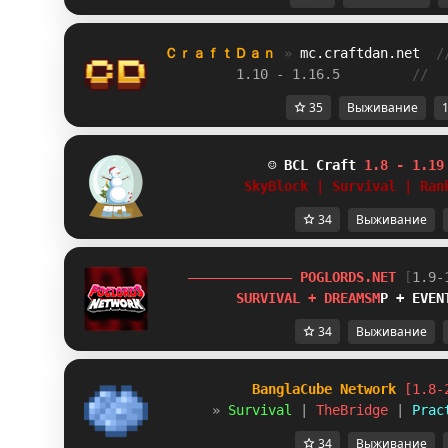
ＣｒａｆｔＤａｎ 
» 
mc.craftdan.net
/
1.10 - 1.16.5         
//  
35
Выживание
1
☺ 
BCL Craft
1.8 - 1.19
SkyBlock | Survival | Ran
34
Выживание
P
O
G
L
O
R
D
S
.
N
E
T
[
1.9-
S
U
R
V
I
V
A
L
+
D
R
E
A
M
S
M
P
+
E
V
E
N
34
Выживание
BanglaCube Network
[1.8-
»
Survival
|
TheBridge
|
Prac
34
Выживание