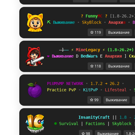
?
Funny
MC
?
[
1
.
8
-
2
6
.
2
+
⛏
В
ы
ж
и
в
а
н
и
е
•
S
k
y
B
l
o
c
k
•
А
н
а
р
х
и
я
•
B
119
Выживание
-]
--
 ⚡ 
Mine
Legacy
⚡
(1.8-26.2+)
❤
В
ы
ж
и
в
а
н
и
е
_
B
e
d
W
a
r
s
S
А
н
а
р
х
и
я
I
С
к
118
Выживание
PLUMSMP NETWORK
•
1.7.2 ➜ 26.2
•
Practice PvP
•
KitPvP
•
Lifesteal
•
99
Выживание
             InsanityCraft 
|| 
1.8 - 
   ☻ 
Survival 
| 
Factions 
| 
Skyblock 
98
Выживание
1.8-2