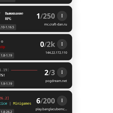
1
/
250
/  
Выживание
   
RPG
mc.craft-dan.ru
.10-1.16.5
0
/
2k
☺
kUp
144.22.172.110
1.8-1.19
2
/
3
1.19
] 
T
S
!
pogdream.net
1.9-1.19
6
/
200
26.2]
tice
|
Minigames
«
play.banglacubemc…
1.8-26.2