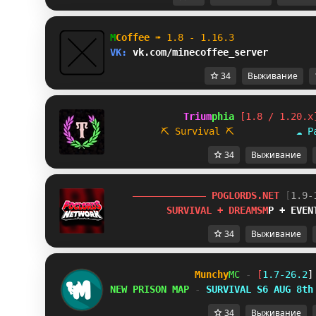
M
Coffee 
➠ 
1.8 - 1.16.3              
VK: 
vk.com/minecoffee_server        
34
Выживание
             Trium
phia 
[1.8 / 1.20.x
⛏ Survival
⛏           
☁ P
34
Выживание
P
O
G
L
O
R
D
S
.
N
E
T
[
1.9-
S
U
R
V
I
V
A
L
+
D
R
E
A
M
S
M
P
+
E
V
E
N
34
Выживание
Munchy
MC
-
[
1.7-26.2
]
NEW PRISON MAP
-
SURVIVAL S6 AUG 8th
34
Выживание