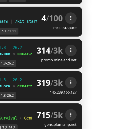
4
/
100
ваты 
| 
/kit start
mc.ussr.space
.7-1.21.11
314
/
3k
1.8 - 26.2
ʙʟᴏᴄᴋ 
⇆ 
ᴄʀᴇᴀᴛɪᴠᴇ⁺
promo.mineland.net
1.8-26.2
319
/
3k
1.8 - 26.2
ʙʟᴏᴄᴋ 
⇆ 
ᴄʀᴇᴀᴛɪᴠᴇ⁺
145.239.166.127
1.8-26.2
715
/
5k
Survival
•
GenPVP
gens.plumsmp.net
1.7.2-26.2