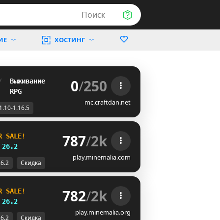
Поиск
ИЕ
ХОСТИНГ
0
/
250
/  
Выживание
   
RPG
mc.craftdan.net
1.10-1.16.5
787
/
2k
R SALE!
26.2
play.minemalia.com
26.2
Скидка
782
/
2k
R SALE!
26.2
play.minemalia.org
26.2
Скидка