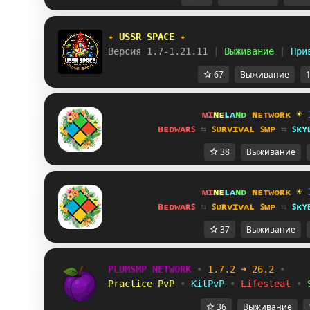
✦ 
USSR SPACE 
✦
Версия 1.7-1.21.11 
| 
Выживание 
| 
При
67
Выживание
1
ᴍɪ
ɴᴇ
ʟᴀ
ɴᴅ 
ɴᴇᴛᴡᴏʀᴋ 
☀ 
ʙᴇᴅᴡᴀʀꜱ 
⇆ 
ꜱᴜʀᴠɪᴠᴀʟ ꜱᴍᴘ 
⇆ 
ꜱᴋʏ
38
Выживание
ᴍɪ
ɴᴇ
ʟᴀ
ɴᴅ 
ɴᴇᴛᴡᴏʀᴋ 
☀ 
ʙᴇᴅᴡᴀʀꜱ 
⇆ 
ꜱᴜʀᴠɪᴠᴀʟ ꜱᴍᴘ 
⇆ 
ꜱᴋʏ
37
Выживание
PLUMSMP NETWORK
•
1.7.2 ➜ 26.2
•
Practice PvP
•
KitPvP
•
Lifesteal
•
36
Выживание