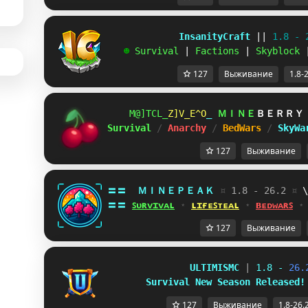
             InsanityCraft 
|| 
1.8 - 
   ☻ 
Survival 
| 
Factions 
| 
Skyblock 
127
Выживание
1.8-
W@@O]_E
[BNVFIX
X
ＭＩＮＥ
ＢＥＲＲＹ
Survival 
/ 
Anarchy 
/ 
BedWars 
/ 
SkyWa
127
Выживание
〓〓  
ＭＩＮＥＰＥＡＫ 
¤ 
1.8 - 26.2 
¤ 
W
〓〓 
ꜱᴜʀᴠɪᴠᴀʟ
 ⋆ 
ʟɪғᴇꜱᴛᴇᴀʟ
 ⋆ 
ʙᴇᴅᴡᴀʀꜱ
 ⋆
127
Выживание
U
L
T
I
M
I
S
M
C
| 
1
.
8
-
2
6
.
S
u
r
v
i
v
a
l
N
e
w
S
e
a
s
o
n
R
e
l
e
a
s
e
d
!
127
Выживание
1.8-26.