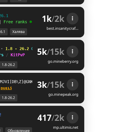
1k
/
2k
26.1
| 
Free ranks 
☻
best.insanitycraf…
26.1
Халява
5k
/
15k
 
⋆ 
1.8 - 26.2
XZKO]]P
VHLPP@A
O
rs 
/ 
KitPvP
go.mineberry.org
1.8-26.2
3k
/
15k
]LMR@JPAT]O[BZ_IBCG@QPDK
 
ᴅᴜᴇʟꜱ
go.minepeak.org
1.8-26.2
417
/
2k
2
mp.ultimis.net
2
Обновление