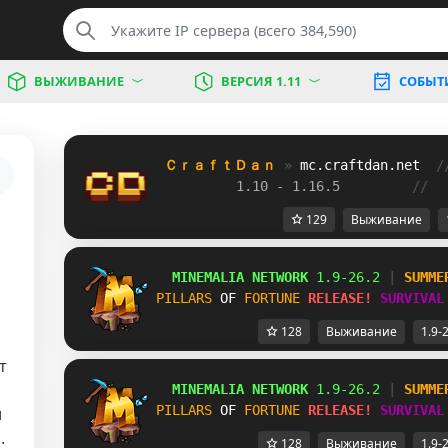
ВЫЖИВАНИЕ
ВЕРСИЯ 1.11
СОБЫТ
ＣｒａｆｔＤａｎ 
» 
mc.craftdan.net
/
1.10 - 1.16.5         
//  
129
Выживание
MINEMALIA NETWORK
1.9-26.2
 |
SUMME
PILLARS
OF 
FORTUNE
RELEASE!
SURVIVAL
128
Выживание
1.9-
т
MINEMALIA NETWORK
1.9-26.2
 |
SUMME
PILLARS
OF 
FORTUNE
RELEASE!
SURVIVAL
и
.
128
Выживание
1.9-