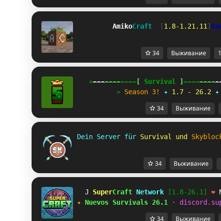
Amiko
Craft  
[
1.8-1.21.11
]
Va
34
Выживание
1
   »
---
----
----
[
 Survival 
]
----
----
-
          » 
Season 3! 
✦
1.7 - 26.2
✦
34
Выживание
Dein Server für 
Survival und 
Skybloc
34
Выживание
\
Super
Craft
Network
[1.8-26.1]
❤
✦
Nuevos Survivals 26.1
·
discord.su
34
Выживание