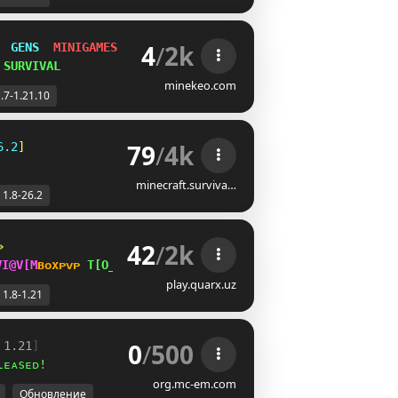
4
/
2k
  
GENS  
MINIGAMES  
SMP
 
SURVIVAL
minekeo.com
.7-1.21.10
79
/
4k
6.2
]
minecraft.surviva…
1.8-26.2
42
/
2k
»   
K@QMWJ
ʙ
ᴏ
x
ᴘ
ᴠ
ᴘ 
FEPJHZD
ʙᴇᴅ
ᴡᴀʀꜱ 
[FP_FKTAP
play.quarx.uz
1.8-1.21
0
/
500
 1.21
]
ʟᴇᴀsᴇᴅ!  
org.mc-em.com
Обновление