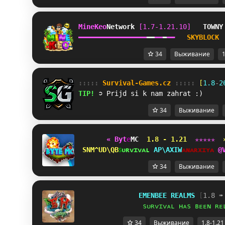
MineKeo
Network 
[1.7-1.21.10]   
TOWNY
━
━
━
━
━
━
━
━
━
━
━
━
━
━
━
━
━
━
━
━
━
━
━
━
SKYBLOCK 
34
Выживание
1
::::: 
Survival-Games.cz 
::::: 
[
1.8
-
2
TIP! 
➲ Prijd si k nam zahrat :)
34
Выживание
« B
y
t
e
MC 
1.8 - 1.21 
✭
✭
✭
✭
✭  
A@JNLC^AJ
ꜱ
ᴜ
ʀ
ᴠ
ɪ
ᴠ
ᴀ
ʟ 
@^IHRPK
ᴀ
ɴ
ᴀ
ʀ
x
ɪ
ʏ
ᴀ 
J
34
Выживание
EMENBEE REALMS
[
1.8 ➠
sᴜʀᴠɪᴠᴀʟ ʜᴀs ʙᴇᴇɴ ʀᴇ
34
Выживание
1.8-1.21