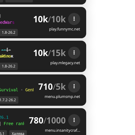
10k
/
10k
]
e
d
W
a
r
s
play.funnymc.net
1.8-26.2
10k
/
15k
--
[-
а
й
б
л
о
к
play.mlegacy.net
1.8-26.2
710
/
5k
Survival
•
GenPVP
menu.plumsmp.net
1.7.2-26.2
780
/
1000
26.1
| 
Free ranks 
☻
menu.insanitycraf…
6.1
Халява