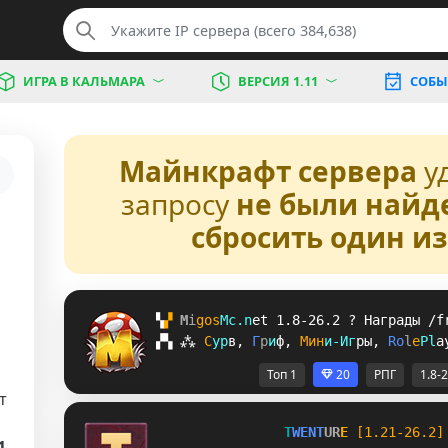
ИГРА В КАЛЬМАРА
ВЕРСИЯ 1.11
СОБЫ
Майнкрафт сервера
у
запросу
не были найд
сбросить один и
▚
▞ 
M
i
g
o
s
M
c
.
n
e
t 
1.8-26.2 
? 
Награды /f
▞
▚
⁂
С
у
р
в
, 
Г
р
и
ф
, 
М
и
н
и
-
И
г
р
ы
, 
R
o
l
e
P
l
a
Топ 1
20
РПГ
1.8-
т
T
W
E
N
T
U
R
E
[1.21-26.2]
1