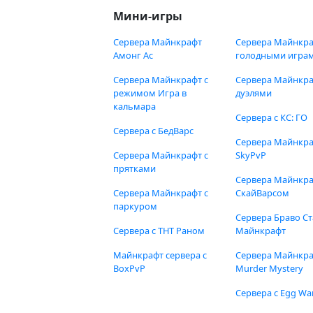
Мини-игры
Сервера Майнкрафт
Сервера Майнкра
Амонг Ас
голодными игра
Сервера Майнкрафт с
Сервера Майнкра
режимом Игра в
дуэлями
кальмара
Сервера с КС: ГО
Сервера с БедВарс
Сервера Майнкр
Сервера Майнкрафт с
SkyPvP
прятками
Сервера Майнкра
Сервера Майнкрафт с
СкайВарсом
паркуром
Сервера Браво Ст
Сервера с ТНТ Раном
Майнкрафт
Майнкрафт сервера с
Сервера Майнкр
BoxPvP
Murder Mystery
Сервера с Egg Wa