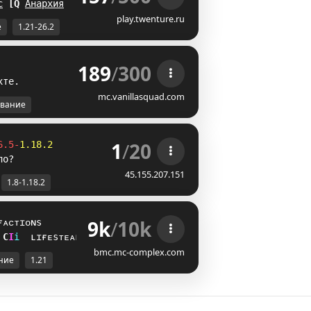
с
I
U
Анархия
HW
play.twenture.ru
е
1.21-26.2
189
/
300
х
т
е
.
mc.vanillasquad.com
вание
1
/
20
6.5-
1.18.2
ло?
45.155.207.151
1.8-1.18.2
9k
/
10k
ғᴀᴄᴛɪᴏɴs
B
@
i
ʟɪғᴇsᴛᴇᴀʟ
bmc.mc-complex.com
ние
1.21