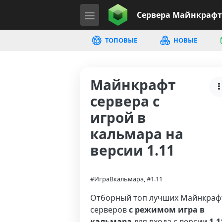
Сервера
Майнкрафт
ТОПОВЫЕ
НОВЫЕ
Майнкрафт
сервера с
игрой в
кальмара на
версии 1.11
#ИграВкальмара, #1.11
Отборный топ лучших Майнкраф
серверов
с режимом игра в
кальмара
для входа с версии
1.1