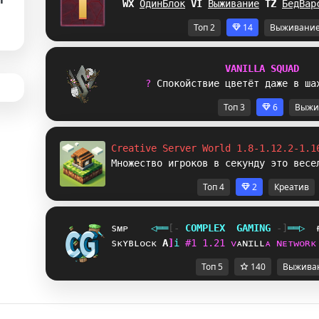
[I
ОдинБлок
[
Y
Выживание
P
T
БедВар
Топ 2
14
Выживани
V
A
N
I
L
L
A
S
Q
U
A
D
? 
С
п
о
к
о
й
с
т
в
и
е
ц
в
е
т
ё
т
д
а
ж
е
в
ш
а
Топ 3
6
Выжи
Creative Server World 1.8-1.12.2-1.1
Множество игроков в секунду это весе
Топ 4
2
Креатив
sᴍᴘ
◁
═
═
[‐
C
O
M
P
L
E
X
G
A
M
I
N
G
‐]
═
═
▷
sᴋʏʙʟᴏᴄᴋ
\
U
i
#
1
1
.
2
1
ᴠ
ᴀ
ɴ
ɪ
ʟ
ʟ
ᴀ
ɴ
ᴇ
ᴛ
ᴡ
ᴏ
ʀ
ᴋ
Топ 5
140
Выжива