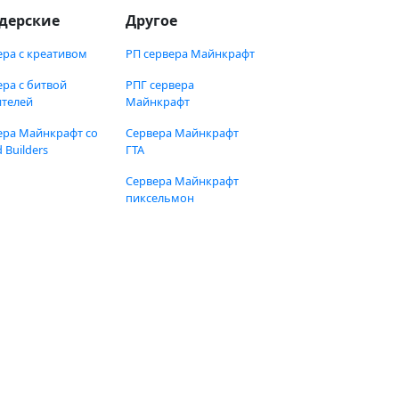
дерские
Другое
ера с креативом
РП сервера Майнкрафт
ера с битвой
РПГ сервера
ителей
Майнкрафт
ера Майнкрафт со
Сервера Майнкрафт
 Builders
ГТА
Сервера Майнкрафт
пиксельмон