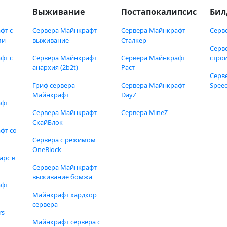
Выживание
Постапокалипсис
Бил
фт с
Сервера Майнкрафт
Сервера Майнкрафт
Серв
ми
выживание
Сталкер
Серв
фт с
Сервера Майнкрафт
Сервера Майнкрафт
стро
анархия (2b2t)
Раст
Серв
Гриф сервера
Сервера Майнкрафт
Speed
Майнкрафт
DayZ
афт
Сервера Майнкрафт
Сервера MineZ
СкайБлок
фт со
Сервера с режимом
OneBlock
арс в
Сервера Майнкрафт
выживание бомжа
афт
Майнкрафт хардкор
сервера
rs
Майнкрафт сервера с