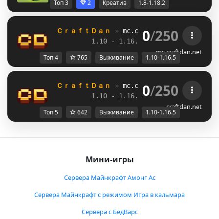
Топ 3
2
Креатив
1.8-1.18.2
0
/
250
ＣｒａｆｔＤａｎ 
» 
mc.craftdan.net
//  
Выж
1.10 - 1.16.5         
//     
RPG
mc.craftdan.net
Топ 4
765
Выживание
1.10-1.16.5
0
/
250
ＣｒａｆｔＤａｎ 
» 
mc.craftdan.net
//  
Выж
1.10 - 1.16.5         
//     
RPG
craftdan.net
Топ 5
642
Выживание
1.10-1.16.5
Мини-игры
Сервера Майнкрафт Амонг Ас
Сервера Майнкрафт с режимом Игра в кальмара
Сервера с БедВарс