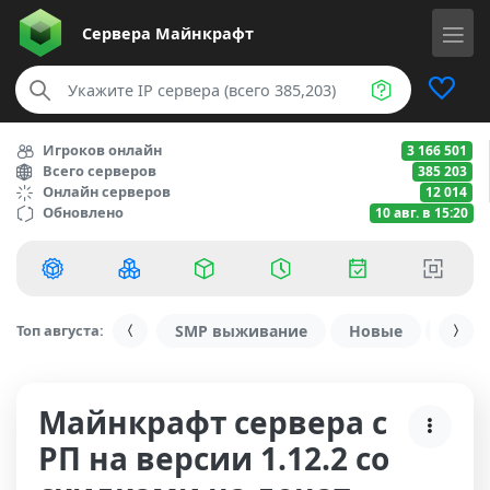
Сервера
Майнкрафт
Игроков онлайн
3 166 501
Всего серверов
385 203
Онлайн серверов
12 014
Обновлено
10 авг. в 15:20
Топ августа:
SMP выживание
Новые
С ду
Майнкрафт сервера с
РП на версии 1.12.2 со