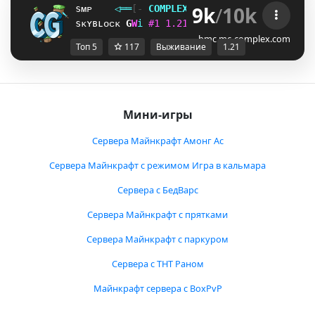
9k
/
10k
sᴍᴘ
◁
═
═
[‐
C
O
M
P
L
E
X
G
A
M
I
N
G
‐]
═
═
▷
ғᴀᴄᴛɪᴏ
sᴋʏʙʟᴏᴄᴋ
O
H
i
#
1
1
.
2
1
ᴠ
ᴀ
ɴ
ɪ
ʟ
ʟ
ᴀ
ɴ
ᴇ
ᴛ
ᴡ
ᴏ
ʀ
ᴋ
H
]
i
bmc.mc-complex.com
Топ 5
117
Выживание
1.21
Мини-игры
Сервера Майнкрафт Амонг Ас
Сервера Майнкрафт с режимом Игра в кальмара
Сервера с БедВарс
Сервера Майнкрафт с прятками
Сервера Майнкрафт с паркуром
Сервера с ТНТ Раном
Майнкрафт сервера с BoxPvP