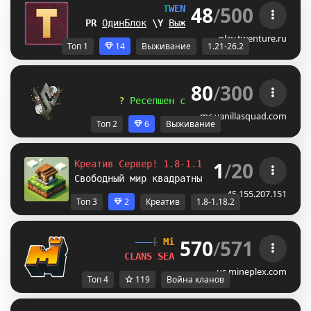
48
/
500
T
W
E
N
T
U
R
E
[1.21-26.2] 
_U
ОдинБлок
U
A
Выживание
_
F
БедВарс
N
J
А
play.twenture.ru
Топ 1
14
Выживание
1.21-26.2
80
/
300
V
A
N
I
L
L
A
S
Q
U
A
D
? 
Р
е
с
е
п
ш
е
н
с
п
а
в
н
а
у
ж
е
у
л
ы
б
а
е
т
с
я
.
mc.vanillasquad.com
Топ 2
6
Выживание
1
/
20
Креатив Сервер! 1.8-1.12.2-1.16.5-
1.18.2
Свободный мир квадратных построек. /p auto
45.155.207.151
Топ 3
2
Креатив
1.8-1.18.2
570
/
571
[
Mineplex
Games
]
CLANS SEASON 1 
LIVE NOW!
us.mineplex.com
Топ 4
119
Война кланов