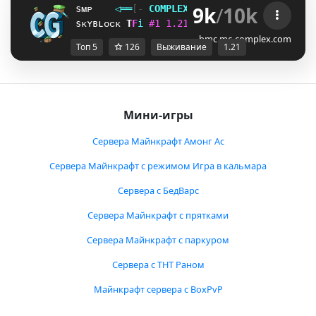
9k
/
10k
sᴍᴘ
◁
═
═
[‐
C
O
M
P
L
E
X
G
A
M
I
N
G
‐]
═
═
▷
ғᴀᴄᴛɪᴏ
sᴋʏʙʟᴏᴄᴋ
V
^
i
#
1
1
.
2
1
ᴠ
ᴀ
ɴ
ɪ
ʟ
ʟ
ᴀ
ɴ
ᴇ
ᴛ
ᴡ
ᴏ
ʀ
ᴋ
]
G
i
bmc.mc-complex.com
Топ 5
126
Выживание
1.21
Мини-игры
Сервера Майнкрафт Амонг Ас
Сервера Майнкрафт с режимом Игра в кальмара
Сервера с БедВарс
Сервера Майнкрафт с прятками
Сервера Майнкрафт с паркуром
Сервера с ТНТ Раном
Майнкрафт сервера с BoxPvP