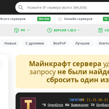
Всего серверов
Онлайн серверов
384 836
12 
РП
ВЕРСИЯ 1.20.5
СО
Новые
С дуэлями
BoxPvP
Лучшие
Atern
Майнкрафт сервера
у
запросу
не были найд
сбросить один и
T
W
E
N
T
U
R
E
[1.21-26.2]
J]
ОдинБлок
G
G
Выживание
D
J
БедВар