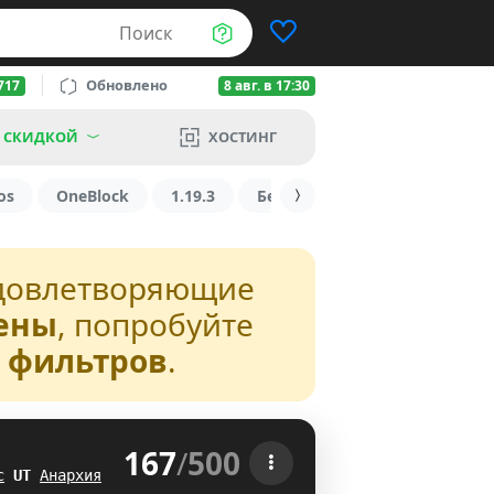
Поиск
Обновлено
717
8 авг. в 17:30
 СКИДКОЙ
ХОСТИНГ
os
OneBlock
1.19.3
БедВарс
1.16
1.8.2
довлетворяющие
ены
, попробуйте
з фильтров
.
167
/
500
 
с
D
D
Анархия
VQ