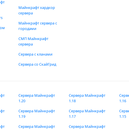
афт
Майнкрафт хардкор
сервера
rs
Майнкрафт сервера с
фом
городами
СМП Майнкрафт
сервера
Сервера с кланами
Сервера со СкайГрид
афт
Сервера Майнкрафт
Сервера Майнкрафт
Серв
1.20
1.18
1.16
афт
Сервера Майнкрафт
Сервера Майнкрафт
Серв
1.19
1.17
1.15
афт
Сервера Майнкрафт
Сервера Майнкрафт