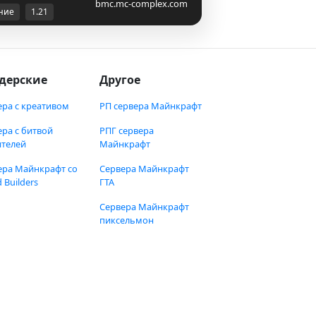
bmc.mc-complex.com
ние
1.21
дерские
Другое
ера с креативом
РП сервера Майнкрафт
ера с битвой
РПГ сервера
ителей
Майнкрафт
ера Майнкрафт со
Сервера Майнкрафт
 Builders
ГТА
Сервера Майнкрафт
пиксельмон