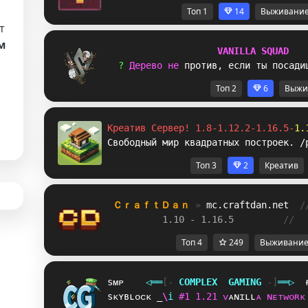
Топ 1
14
Выживани
т
м
V
A
N
I
L
L
A
S
Q
U
A
D
? 
Д
е
р
е
в
о
н
е
п
р
о
т
и
в
,
е
с
л
и
т
ы
п
о
с
а
д
и
а
Топ 2
6
Выжи
Креатив Сервер! 1.8-1.12.2-1.16.5-
1.
Свободный мир квадратных построек. /
Топ 3
2
Креатив
ＣｒａｆｔＤａｎ 
» 
mc.craftdan.net
/
1.10 - 1.16.5         
//  
Топ 4
249
Выживани
sᴍᴘ
◁
═
═
[‐
C
O
M
P
L
E
X
G
A
M
I
N
G
‐]
═
═
▷
sᴋʏʙʟᴏᴄᴋ
V
H
i
#
1
1
.
2
1
ᴠ
ᴀ
ɴ
ɪ
ʟ
ʟ
ᴀ
ɴ
ᴇ
ᴛ
ᴡ
ᴏ
ʀ
ᴋ