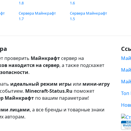
1.8
1.6
афт
Сервера Майнкрафт
Сервера Майнкрафт
1.7
1.5
ра
Сс
т проверить
Майнкрафт
сервер на
Май
ков находится на сервер
, а также подскажет
Май
езопасности
.
Май
рать
идеальный режим игры
или
мини-игру
 событием.
Minecraft-Status.Ru
поможет
Топ
ер Майнкрафт
по вашим параметрам!
Нов
ными лицами
, а все бренды и товарные знаки
их авторам.