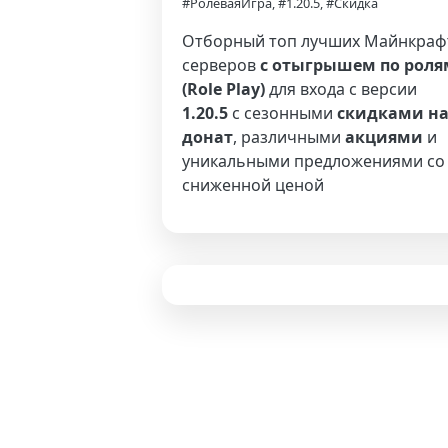
#РолеваяИгра, #1.20.5, #Скидка
Отборный топ лучших Майнкраф
серверов
с отыгрышем по роля
(Role Play)
для входа с версии
1.20.5
с сезонными
скидками н
донат
, различными
акциями
и
уникальными предложениями со
сниженной ценой