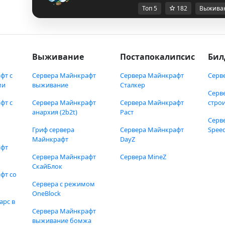
Топ 5
182
Выжива
Выживание
Постапокалипсис
Бил
фт с
Сервера Майнкрафт
Сервера Майнкрафт
Серв
ми
выживание
Сталкер
Серв
фт с
Сервера Майнкрафт
Сервера Майнкрафт
стро
анархия (2b2t)
Раст
Серв
Гриф сервера
Сервера Майнкрафт
Speed
Майнкрафт
DayZ
афт
Сервера Майнкрафт
Сервера MineZ
СкайБлок
фт со
Сервера с режимом
OneBlock
арс в
Сервера Майнкрафт
выживание бомжа