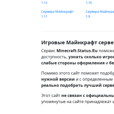
1.12
1.10
Сервера Майнкрафт
Сервера Майнкр
1.11
1.9
Игровые Майнкрафт серве
Сервис
Minecraft-Status.Ru
поможе
доступность,
узнать сколько игро
слабые стороны оформления
и
б
Помимо этого сайт поможет подоб
нужной версии
и с определенным
реально подобрать лучший серв
Этот сайт
не связан с официаль
упомянутые на сайте принадлежат 