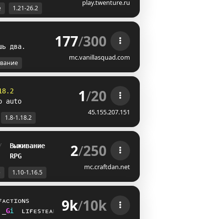
play.twenture.ru
е
1.21-26.2
177
/
300
ш
ь
д
в
а
.
mc.vanillasquad.com
вание
1
/
20
18.2
p auto
45.155.207.151
1.8-1.18.2
2
/
250
/  
Выживание
   
RPG
mc.craftdan.net
е
1.10-1.16.5
9k
/
10k
ғᴀᴄᴛɪᴏɴs
O
N
i
ʟɪғᴇsᴛᴇᴀʟ