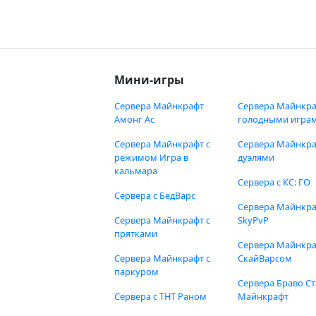
Мини-игры
Сервера Майнкрафт
Сервера Майнкра
Амонг Ас
голодными игра
Сервера Майнкрафт с
Сервера Майнкра
режимом Игра в
дуэлями
кальмара
Сервера с КС: ГО
Сервера с БедВарс
Сервера Майнкр
Сервера Майнкрафт с
SkyPvP
прятками
Сервера Майнкра
Сервера Майнкрафт с
СкайВарсом
паркуром
Сервера Браво Ст
Сервера с ТНТ Раном
Майнкрафт