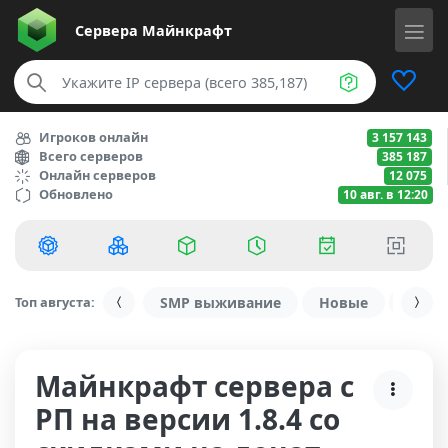
Сервера
Майнкрафт
Игроков онлайн
3 157 143
Всего серверов
385 187
Онлайн серверов
12 075
Обновлено
10 авг. в 12:20
Топ августа:
SMP выживание
Новые
С ду
Майнкрафт сервера с
РП на версии 1.8.4 со