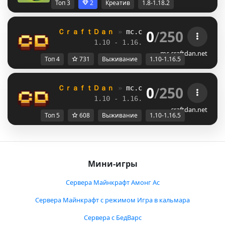
Топ 3
2
Креатив
1.8-1.18.2
0
/
250
ＣｒａｆｔＤａｎ 
» 
mc.craftdan.net
//  
Выж
1.10 - 1.16.5         
//     
RPG
mc.craftdan.net
Топ 4
731
Выживание
1.10-1.16.5
0
/
250
ＣｒａｆｔＤａｎ 
» 
mc.craftdan.net
//  
Выж
1.10 - 1.16.5         
//     
RPG
craftdan.net
Топ 5
608
Выживание
1.10-1.16.5
Мини-игры
Сервера Майнкрафт Амонг Ас
Сервера Майнкрафт с режимом Игра в кальмара
Сервера с БедВарс