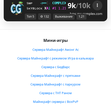
9k
/
10k
sᴍᴘ
◁
═
═
[‐
C
O
M
P
L
E
X
G
A
M
I
N
G
‐]
═
═
▷
ғᴀᴄᴛɪᴏ
sᴋʏʙʟᴏᴄᴋ
M
R
i
#
1
1
.
2
1
ᴠ
ᴀ
ɴ
ɪ
ʟ
ʟ
ᴀ
ɴ
ᴇ
ᴛ
ᴡ
ᴏ
ʀ
ᴋ
]
^
i
bmc.mc-complex.com
Топ 5
132
Выживание
1.21
Мини-игры
Сервера Майнкрафт Амонг Ас
Сервера Майнкрафт с режимом Игра в кальмара
Сервера с БедВарс
Сервера Майнкрафт с прятками
Сервера Майнкрафт с паркуром
Сервера с ТНТ Раном
Майнкрафт сервера с BoxPvP