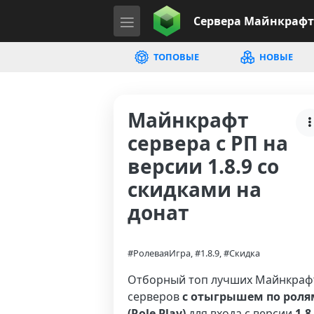
Сервера
Майнкрафт
ТОПОВЫЕ
НОВЫЕ
Майнкрафт
сервера с РП на
версии 1.8.9 со
скидками на
донат
#РолеваяИгра, #1.8.9, #Скидка
Отборный топ лучших Майнкраф
серверов
с отыгрышем по роля
(Role Play)
для входа с версии
1.8