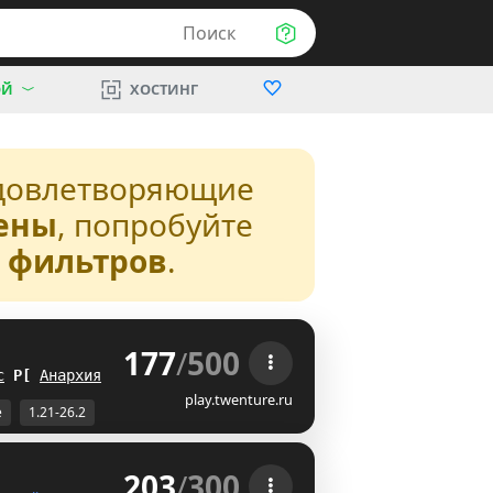
Поиск
ОЙ
ХОСТИНГ
довлетворяющие
ены
, попробуйте
з фильтров
.
177
/
500
 
с
C
I
Анархия
VA
play.twenture.ru
е
1.21-26.2
203
/
300