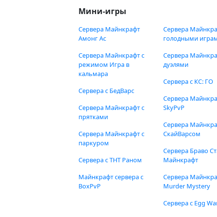
Мини-игры
Сервера Майнкрафт
Сервера Майнкра
Амонг Ас
голодными игра
Сервера Майнкрафт с
Сервера Майнкра
режимом Игра в
дуэлями
кальмара
Сервера с КС: ГО
Сервера с БедВарс
Сервера Майнкр
Сервера Майнкрафт с
SkyPvP
прятками
Сервера Майнкра
Сервера Майнкрафт с
СкайВарсом
паркуром
Сервера Браво Ст
Сервера с ТНТ Раном
Майнкрафт
Майнкрафт сервера с
Сервера Майнкр
BoxPvP
Murder Mystery
Сервера с Egg Wa