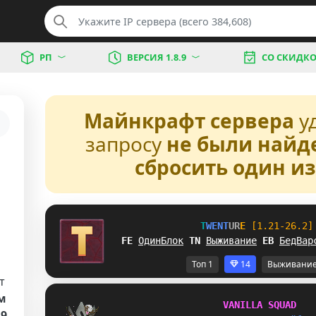
РП
ВЕРСИЯ 1.8.9
СО СКИДК
Майнкрафт сервера
у
запросу
не были найд
сбросить один и
T
W
E
N
T
U
R
E
[1.21-26.2]
NO
ОдинБлок
E
D
Выживание
U
W
БедВар
Топ 1
14
Выживани
т
м
V
A
N
I
L
L
A
S
Q
U
A
D
.9