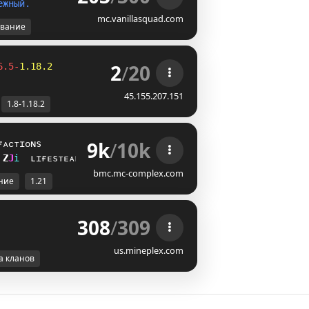
е
ж
н
ы
й
.
mc.vanillasquad.com
вание
2
/
20
6.5-
1.18.2
45.155.207.151
1.8-1.18.2
9k
/
10k
ғᴀᴄᴛɪᴏɴs
B
]
i
ʟɪғᴇsᴛᴇᴀʟ
bmc.mc-complex.com
ние
1.21
308
/
309
us.mineplex.com
а кланов