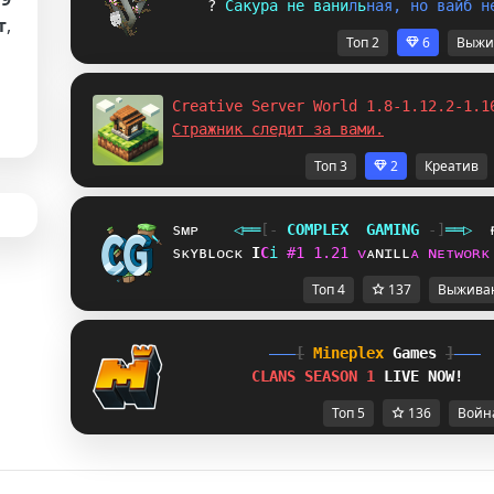
? 
С
а
к
у
р
а
н
е
в
а
н
и
л
ь
н
а
я
,
н
о
в
а
й
б
н
т
,
Топ 2
6
Выжи
Creative Server World 1.8-1.12.2-1.1
Cтражник следит за вами.
Топ 3
2
Креатив
sᴍᴘ
◁
═
═
[‐
C
O
M
P
L
E
X
G
A
M
I
N
G
‐]
═
═
▷
sᴋʏʙʟᴏᴄᴋ
O
S
i
#
1
1
.
2
1
ᴠ
ᴀ
ɴ
ɪ
ʟ
ʟ
ᴀ
ɴ
ᴇ
ᴛ
ᴡ
ᴏ
ʀ
ᴋ
Топ 4
137
Выжива
[
Mineplex
Games
]
CLANS SEASON 1 
LIVE NOW!
Топ 5
136
Войн