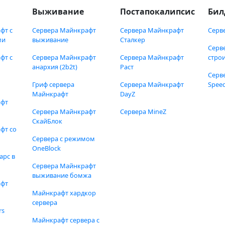
Выживание
Постапокалипсис
Бил
фт с
Сервера Майнкрафт
Сервера Майнкрафт
Серв
ми
выживание
Сталкер
Серв
фт с
Сервера Майнкрафт
Сервера Майнкрафт
стро
анархия (2b2t)
Раст
Серв
Гриф сервера
Сервера Майнкрафт
Speed
Майнкрафт
DayZ
афт
Сервера Майнкрафт
Сервера MineZ
СкайБлок
фт со
Сервера с режимом
OneBlock
арс в
Сервера Майнкрафт
выживание бомжа
афт
Майнкрафт хардкор
сервера
rs
Майнкрафт сервера с