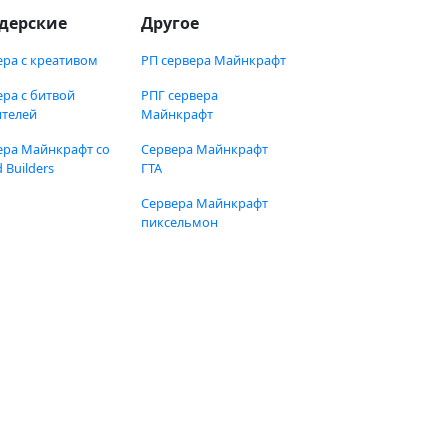
дерские
Другое
ера с креативом
РП сервера Майнкрафт
ера с битвой
РПГ сервера
ителей
Майнкрафт
ера Майнкрафт со
Сервера Майнкрафт
 Builders
ГТА
Сервера Майнкрафт
пиксельмон