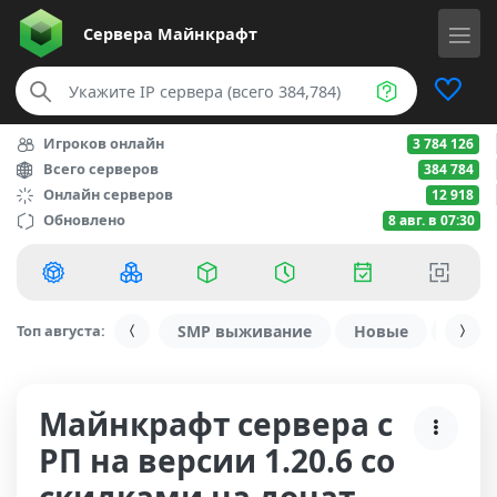
Сервера
Майнкрафт
Игроков онлайн
3 784 126
Всего серверов
384 784
Онлайн серверов
12 918
Обновлено
8 авг. в 07:30
Топ августа:
SMP выживание
Новые
С ду
Майнкрафт сервера с
РП на версии 1.20.6 со