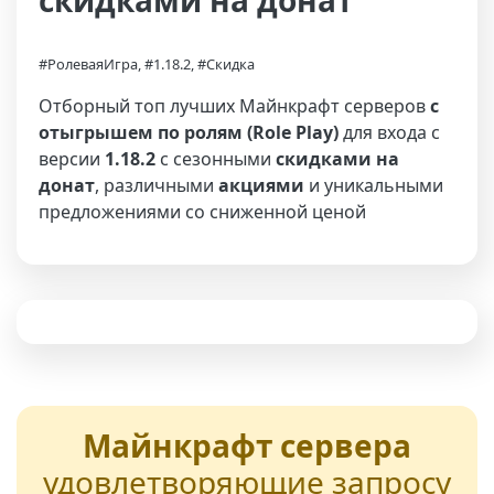
скидками на донат
#РолеваяИгра, #1.18.2, #Скидка
Отборный топ лучших Майнкрафт серверов
с
отыгрышем по ролям (Role Play)
для входа с
версии
1.18.2
с сезонными
скидками на
донат
, различными
акциями
и уникальными
предложениями со сниженной ценой
Майнкрафт сервера
удовлетворяющие запросу