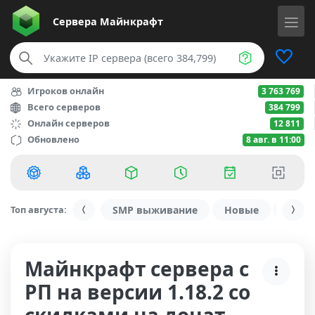
Сервера
Майнкрафт
Игроков онлайн
3 763 769
Всего серверов
384 799
Онлайн серверов
12 811
Обновлено
8 авг. в 11:00
Топ августа:
SMP выживание
Новые
С ду
Майнкрафт сервера с
РП на версии 1.18.2 со