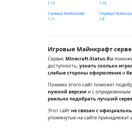
1.12
1.10
Сервера Майнкрафт
Сервера Майнкр
1.11
1.9
Игровые Майнкрафт серве
Сервис
Minecraft-Status.Ru
поможе
доступность,
узнать сколько игро
слабые стороны оформления
и
б
Помимо этого сайт поможет подоб
нужной версии
и с определенным
реально подобрать лучший серв
Этот сайт
не связан с официаль
упомянутые на сайте принадлежат 