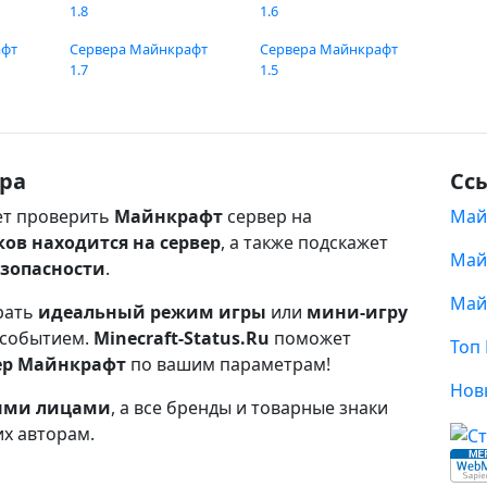
1.8
1.6
афт
Сервера Майнкрафт
Сервера Майнкрафт
1.7
1.5
ра
Сс
т проверить
Майнкрафт
сервер на
Май
ков находится на сервер
, а также подскажет
Май
езопасности
.
Май
рать
идеальный режим игры
или
мини-игру
 событием.
Minecraft-Status.Ru
поможет
Топ
ер Майнкрафт
по вашим параметрам!
Нов
ными лицами
, а все бренды и товарные знаки
их авторам.