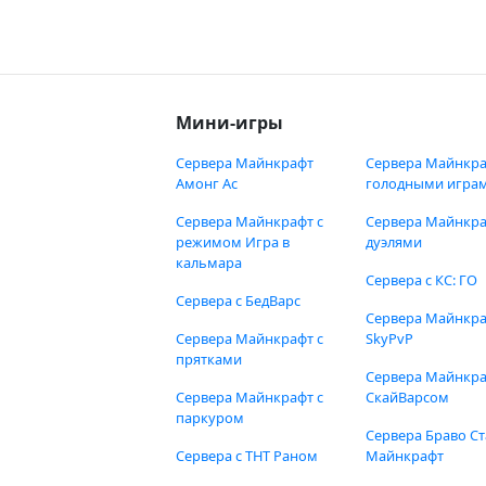
Мини-игры
Сервера Майнкрафт
Сервера Майнкра
Амонг Ас
голодными игра
Сервера Майнкрафт с
Сервера Майнкра
режимом Игра в
дуэлями
кальмара
Сервера с КС: ГО
Сервера с БедВарс
Сервера Майнкр
Сервера Майнкрафт с
SkyPvP
прятками
Сервера Майнкра
Сервера Майнкрафт с
СкайВарсом
паркуром
Сервера Браво Ст
Сервера с ТНТ Раном
Майнкрафт