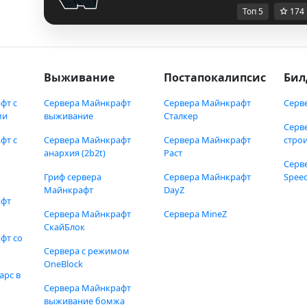
Топ 5
174
Выживание
Постапокалипсис
Бил
фт с
Сервера Майнкрафт
Сервера Майнкрафт
Серв
ми
выживание
Сталкер
Серв
фт с
Сервера Майнкрафт
Сервера Майнкрафт
стро
анархия (2b2t)
Раст
Серв
Гриф сервера
Сервера Майнкрафт
Speed
Майнкрафт
DayZ
афт
Сервера Майнкрафт
Сервера MineZ
СкайБлок
фт со
Сервера с режимом
OneBlock
арс в
Сервера Майнкрафт
выживание бомжа