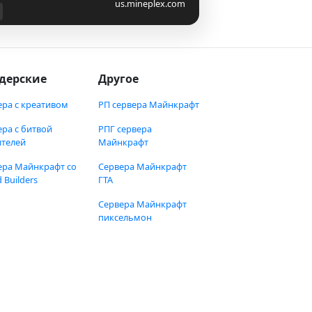
us.mineplex.com
дерские
Другое
ера с креативом
РП сервера Майнкрафт
ера с битвой
РПГ сервера
ителей
Майнкрафт
ера Майнкрафт со
Сервера Майнкрафт
 Builders
ГТА
Сервера Майнкрафт
пиксельмон