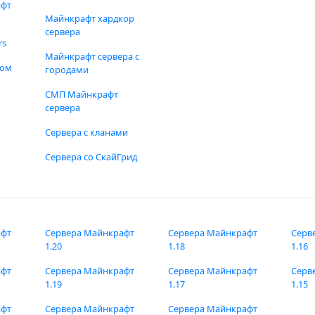
афт
Майнкрафт хардкор
сервера
rs
Майнкрафт сервера с
фом
городами
СМП Майнкрафт
сервера
Сервера с кланами
Сервера со СкайГрид
афт
Сервера Майнкрафт
Сервера Майнкрафт
Серв
1.20
1.18
1.16
афт
Сервера Майнкрафт
Сервера Майнкрафт
Серв
1.19
1.17
1.15
афт
Сервера Майнкрафт
Сервера Майнкрафт