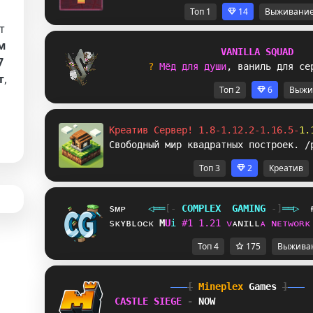
Топ 1
14
Выживани
т
м
V
A
N
I
L
L
A
S
Q
U
A
D
7
? 
М
ё
д
д
л
я
д
у
ш
и
,
в
а
н
и
л
ь
д
л
я
с
е
т
,
Топ 2
6
Выжи
Креатив Сервер! 1.8-1.12.2-1.16.5-
1.
Свободный мир квадратных построек. /
Топ 3
2
Креатив
sᴍᴘ
◁
═
═
[‐
C
O
M
P
L
E
X
G
A
M
I
N
G
‐]
═
═
▷
sᴋʏʙʟᴏᴄᴋ
P
R
i
#
1
1
.
2
1
ᴠ
ᴀ
ɴ
ɪ
ʟ
ʟ
ᴀ
ɴ
ᴇ
ᴛ
ᴡ
ᴏ
ʀ
ᴋ
Топ 4
175
Выжива
[
Mineplex
Games
]
CASTLE SIEGE 
- 
NOW