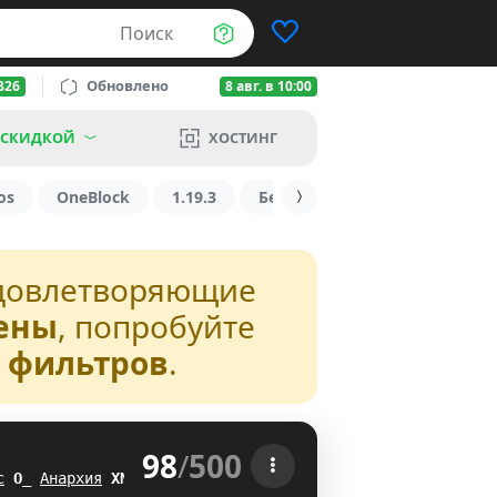
Поиск
Обновлено
826
8 авг. в 10:00
 СКИДКОЙ
ХОСТИНГ
os
OneBlock
1.19.3
БедВарс
1.16
1.8.2
довлетворяющие
ены
, попробуйте
з фильтров
.
98
/
500
 
с
B
@
Анархия
CH