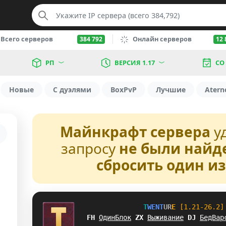
Всего серверов
Онлайн серверов
384 792
12 
РП
ВЕРСИЯ 1.17
СО
Новые
С дуэлями
BoxPvP
Лучшие
Atern
Майнкрафт сервера
у
запросу
не были найд
сбросить один и
T
W
E
N
T
U
R
E
[1.21-26.2]
ZP
ОдинБлок
X
F
Выживание
L
F
БедВар