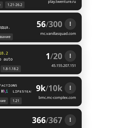
play.twenture.ru
е
1.21-26.2
56
/
300
р
д
ц
а
.
mc.vanillasquad.com
вание
1
/
20
18.2
p auto
45.155.207.151
1.8-1.18.2
9k
/
10k
ғᴀᴄᴛɪᴏɴs
Q
W
i
ʟɪғᴇsᴛᴇᴀʟ
bmc.mc-complex.com
ние
1.21
366
/
367