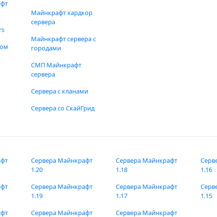
афт
Майнкрафт хардкор
сервера
rs
Майнкрафт сервера с
фом
городами
СМП Майнкрафт
сервера
Сервера с кланами
Сервера со СкайГрид
афт
Сервера Майнкрафт
Сервера Майнкрафт
Серв
1.20
1.18
1.16
афт
Сервера Майнкрафт
Сервера Майнкрафт
Серв
1.19
1.17
1.15
афт
Сервера Майнкрафт
Сервера Майнкрафт