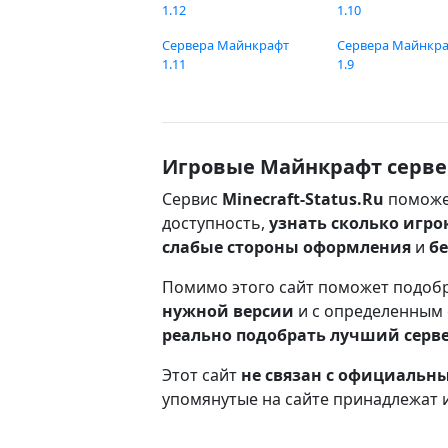
1.12
1.10
Сервера Майнкрафт
Сервера Майнкр
1.11
1.9
Игровые Майнкрафт серве
Сервис
Minecraft-Status.Ru
поможе
доступность,
узнать сколько игро
слабые стороны оформления
и
б
Помимо этого сайт поможет подоб
нужной версии
и с определенным
реально подобрать лучший серв
Этот сайт
не связан с официаль
упомянутые на сайте принадлежат 