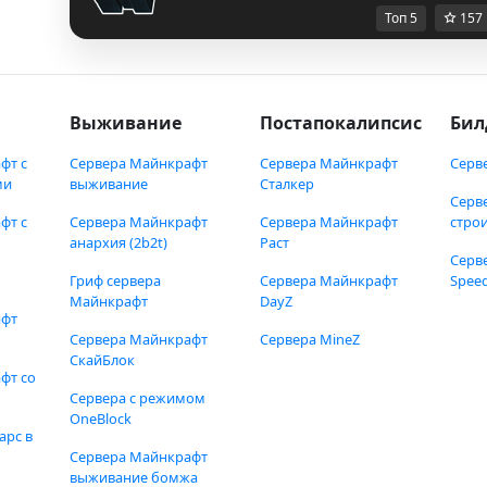
Топ 5
157
Выживание
Постапокалипсис
Бил
фт с
Сервера Майнкрафт
Сервера Майнкрафт
Серв
ми
выживание
Сталкер
Серв
фт с
Сервера Майнкрафт
Сервера Майнкрафт
стро
анархия (2b2t)
Раст
Серв
Гриф сервера
Сервера Майнкрафт
Speed
Майнкрафт
DayZ
афт
Сервера Майнкрафт
Сервера MineZ
СкайБлок
фт со
Сервера с режимом
OneBlock
арс в
Сервера Майнкрафт
выживание бомжа