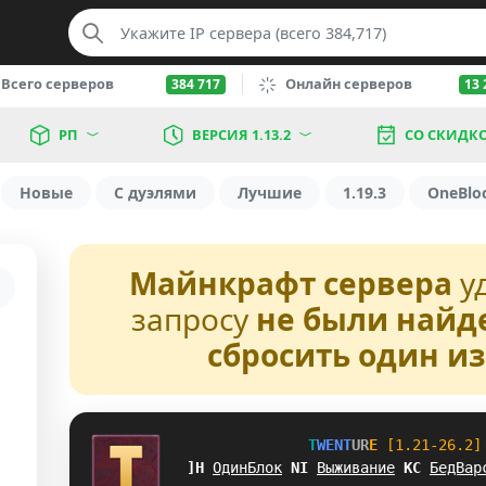
Всего серверов
Онлайн серверов
384 717
13 
РП
ВЕРСИЯ 1.13.2
СО СКИДК
Новые
С дуэлями
Лучшие
1.19.3
OneBlo
Майнкрафт сервера
у
запросу
не были найд
сбросить один и
T
W
E
N
T
U
R
E
[1.21-26.2]
RS
ОдинБлок
@
O
Выживание
J
S
БедВар