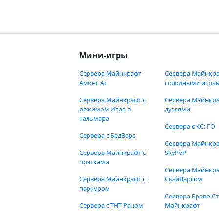
Мини-игры
Сервера Майнкрафт
Сервера Майнкра
Амонг Ас
голодными игра
Сервера Майнкрафт с
Сервера Майнкра
режимом Игра в
дуэлями
кальмара
Сервера с КС: ГО
Сервера с БедВарс
Сервера Майнкр
Сервера Майнкрафт с
SkyPvP
прятками
Сервера Майнкра
Сервера Майнкрафт с
СкайВарсом
паркуром
Сервера Браво Ст
Сервера с ТНТ Раном
Майнкрафт