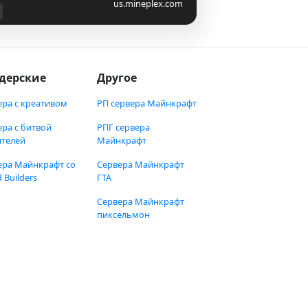
us.mineplex.com
дерские
Другое
ера с креативом
РП сервера Майнкрафт
ера с битвой
РПГ сервера
ителей
Майнкрафт
ера Майнкрафт со
Сервера Майнкрафт
 Builders
ГТА
Сервера Майнкрафт
пиксельмон