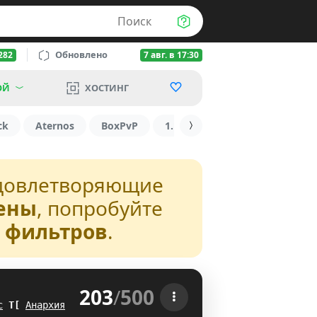
Поиск
Обновлено
282
7 авг. в 17:30
ОЙ
ХОСТИНГ
ck
Aternos
BoxPvP
1.16
БедВарс
RUST
довлетворяющие
ены
, попробуйте
з фильтров
.
203
/
500
 
с
S
]
Анархия
LG