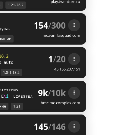
play.twenture.ru
е
1.21-26.2
154
/
300
д
у
ш
а
.
mc.vanillasquad.com
вание
1
/
20
18.2
p auto
45.155.207.151
1.8-1.18.2
9k
/
10k
ғᴀᴄᴛɪᴏɴs
R
O
i
ʟɪғᴇsᴛᴇᴀʟ
bmc.mc-complex.com
ние
1.21
145
/
146