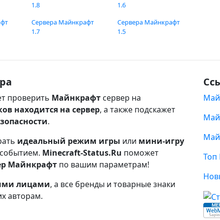
1.8
1.6
афт
Сервера Майнкрафт
Сервера Майнкрафт
1.7
1.5
ра
Сс
т проверить
Майнкрафт
сервер на
Май
ков находится на сервер
, а также подскажет
Май
езопасности
.
Май
рать
идеальный режим игры
или
мини-игру
 событием.
Minecraft-Status.Ru
поможет
Топ
ер Майнкрафт
по вашим параметрам!
Нов
ными лицами
, а все бренды и товарные знаки
их авторам.