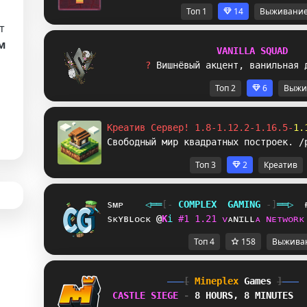
Топ 1
14
Выживани
т
м
V
A
N
I
L
L
A
S
Q
U
A
D
? 
В
и
ш
н
ё
в
ы
й
а
к
ц
е
н
т
,
в
а
н
и
л
ь
н
а
я
а
Топ 2
6
Выжи
Креатив Сервер! 1.8-1.12.2-1.16.5-
1.
Свободный мир квадратных построек. /
Топ 3
2
Креатив
sᴍᴘ
◁
═
═
[‐
C
O
M
P
L
E
X
G
A
M
I
N
G
‐]
═
═
▷
sᴋʏʙʟᴏᴄᴋ
P
R
i
#
1
1
.
2
1
ᴠ
ᴀ
ɴ
ɪ
ʟ
ʟ
ᴀ
ɴ
ᴇ
ᴛ
ᴡ
ᴏ
ʀ
ᴋ
Топ 4
158
Выжива
[
Mineplex
Games
]
CASTLE SIEGE 
- 
8 HOURS, 8 MINUTES