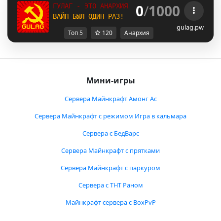
0
/
1000
ГУЛАГ - ЭТО АНАРХИЯ БЕЗ ДОНАТА И ПРАВИЛ!
ВАЙП БЫЛ ОДИН РАЗ!
gulag.pw
Топ 5
120
Анархия
Мини-игры
Сервера Майнкрафт Амонг Ас
Сервера Майнкрафт с режимом Игра в кальмара
Сервера с БедВарс
Сервера Майнкрафт с прятками
Сервера Майнкрафт с паркуром
Сервера с ТНТ Раном
Майнкрафт сервера с BoxPvP