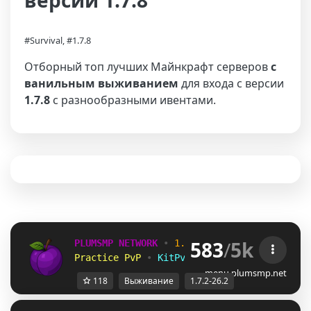
версии 1.7.8
#Survival, #1.7.8
Отборный топ лучших Майнкрафт серверов
с
ванильным выживанием
для входа с версии
1.7.8
с разнообразными ивентами.
583
/
5k
PLUMSMP NETWORK
•
1.7.2 ➜ 26.2
•
Practice PvP
•
KitPvP
•
Lifesteal
•
Surviv
menu.plumsmp.net
118
Выживание
1.7.2-26.2