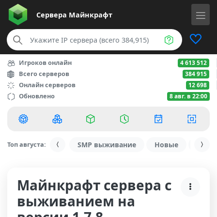
Сервера
Майнкрафт
Игроков онлайн
4 613 512
Всего серверов
384 915
Онлайн серверов
12 698
Обновлено
8 авг. в 22:00
Топ августа:
SMP выживание
Новые
С ду
Майнкрафт сервера с
выживанием на