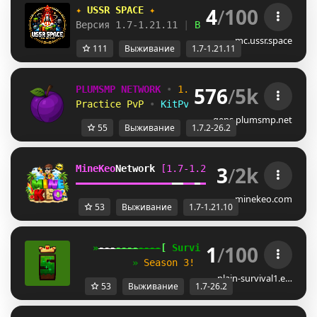
4
/
100
✦ 
USSR SPACE 
✦
Версия 1.7-1.21.11 
| 
Выживание 
| 
Приваты 
|
mc.ussr.space
111
Выживание
1.7-1.21.11
576
/
5k
PLUMSMP NETWORK
•
1.7.2 ➜ 26.2
•
Practice PvP
•
KitPvP
•
Lifesteal
•
Surviv
gens.plumsmp.net
55
Выживание
1.7.2-26.2
3
/
2k
MineKeo
Network 
[1.7-1.21.10]   
TOWNY  
GENS
━
━
━
━
━
━
━
━
━
━
━
━
━
━
━
━
━
━
━
━
━
━
━
━
SKYBLOCK  
SURVI
minekeo.com
53
Выживание
1.7-1.21.10
1
/
100
   »
---
----
----
[
 Survival 
]
----
----
---
«
          » 
Season 3! 
✦
1.7 - 26.2
✦
Join 
plain-survival1.e…
53
Выживание
1.7-26.2