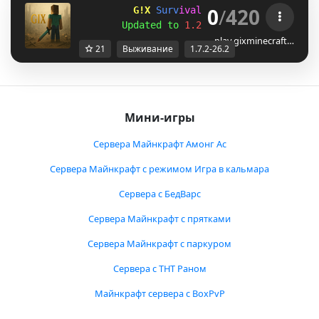
0
/
420
G!X 
S
u
r
v
i
v
a
l
C
r
a
f
t
|| 
1.7.2 - 26.
Updated to 
1.21.11
! 
|| 
Vulkan inco
play.gixminecraft…
21
Выживание
1.7.2-26.2
Мини-игры
Сервера Майнкрафт Амонг Ас
Сервера Майнкрафт с режимом Игра в кальмара
Сервера с БедВарс
Сервера Майнкрафт с прятками
Сервера Майнкрафт с паркуром
Сервера с ТНТ Раном
Майнкрафт сервера с BoxPvP