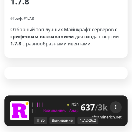
1.7.8
#Гриф, #1.7.8
Отборный топ лучших Майнкрафт серверов
с
грифеским выживанием
для входа с версии
1.7.8
с разнообразными ивентами.
637
/
3k
|
|
|
|
|
★ 
M
i
n
e
R
i
c
h
 ★ 
[
1.7.2-26.2
]  
|
|
Выживание, Анархия, SkyBlock, Гриф   
play.minerich.net
35
Выживание
1.7.2-26.2