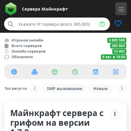
Сервера
Майнкрафт
Игроков онлайн
3 895 590
Всего серверов
385 003
Онлайн серверов
12 492
Обновлено
9 авг. в 10:50
Топ августа:
SMP выживание
Новые
С ду
Майнкрафт сервера с
грифом на версии