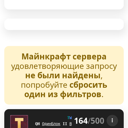
Майнкрафт сервера
удовлетворяющие запросу
не были найдены
,
попробуйте
сбросить
один из фильтров
.
164
/
500
T
W
E
N
T
U
R
E
[1.21-26.2] 
J@
ОдинБлок
Y
K
Выживание
V
^
БедВарс
J
N
А