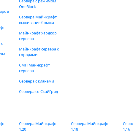
Сервера с режимом
OneBlock
арс в
Сервера Майнкрафт
выживание бомжа
афт
Майнкрафт хардкор
сервера
rs
Майнкрафт сервера с
фом
городами
СМП Майнкрафт
сервера
Сервера с кланами
Сервера со СкайГрид
афт
Сервера Майнкрафт
Сервера Майнкрафт
Серв
1.20
1.18
1.16