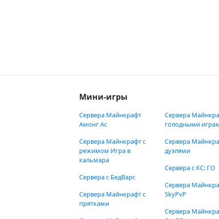
Мини-игры
Сервера Майнкрафт
Сервера Майнкра
Амонг Ас
голодными игра
Сервера Майнкрафт с
Сервера Майнкра
режимом Игра в
дуэлями
кальмара
Сервера с КС: ГО
Сервера с БедВарс
Сервера Майнкр
Сервера Майнкрафт с
SkyPvP
прятками
Сервера Майнкра