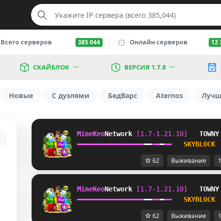
Всего серверов
Онлайн серверов
385 044
12 
СКАЙБЛОК
ВЕРСИЯ 1.7.8
Новые
С дуэлями
БедВарс
Aternos
Луч
MineKeo
Network 
[1.7-1.21.10]   
TOWNY
━
━
━
━
━
━
━
━
━
━
━
━
━
━
━
━
━
━
━
━
━
━
━
━
SKYBLOCK 
62
Выживание
1
MineKeo
Network 
[1.7-1.21.10]   
TOWNY
━
━
━
━
━
━
━
━
━
━
━
━
━
━
━
━
━
━
━
━
━
━
━
━
SKYBLOCK 
62
Выживание
1