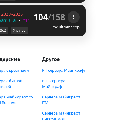
104
/
158
 
2020-2026
Vanilla
 • 
MiniGames
◄
mc.ultramc.top
26.2
Халява
дерские
Другое
ера с креативом
РП сервера Майнкрафт
ера с битвой
РПГ сервера
ителей
Майнкрафт
ера Майнкрафт со
Сервера Майнкрафт
 Builders
ГТА
Сервера Майнкрафт
пиксельмон