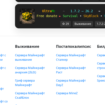
Ultra
Mc
≈   
1.7.2 — 26.2
   ≈  
Free donate 
►
Survival
 • 
SkyBlock
 • 
29
Выживание
1.7.2-
Выживание
Постапокалипсис
Бил
фт с
Сервера Майнкрафт
Сервера Майнкрафт
Серв
ми
выживание
Сталкер
Серв
фт с
Сервера Майнкрафт
Сервера Майнкрафт
стро
анархия (2b2t)
Раст
Серв
Гриф сервера
Сервера Майнкрафт
Speed
Майнкрафт
DayZ
афт
Сервера Майнкрафт
Сервера MineZ
СкайБлок
фт со