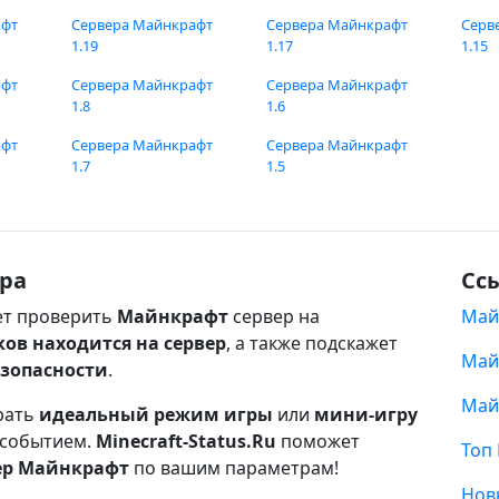
афт
Сервера Майнкрафт
Сервера Майнкрафт
Серв
1.19
1.17
1.15
афт
Сервера Майнкрафт
Сервера Майнкрафт
1.8
1.6
афт
Сервера Майнкрафт
Сервера Майнкрафт
1.7
1.5
ра
Сс
т проверить
Майнкрафт
сервер на
Май
ков находится на сервер
, а также подскажет
Май
езопасности
.
Май
рать
идеальный режим игры
или
мини-игру
 событием.
Minecraft-Status.Ru
поможет
Топ
ер Майнкрафт
по вашим параметрам!
Нов