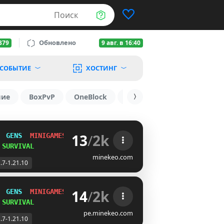
Поиск
Обновлено
379
9 авг. в 16:40
СОБЫТИЕ
ХОСТИНГ
шие
BoxPvP
OneBlock
1.19.3
1.16
1.8.2
13
/
2k
  
GENS  
MINIGAMES  
SMP
 
SURVIVAL
minekeo.com
.7-1.21.10
14
/
2k
  
GENS  
MINIGAMES  
SMP
 
SURVIVAL
pe.minekeo.com
.7-1.21.10