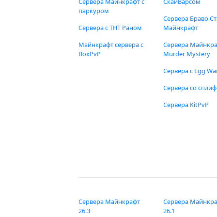
Сервера Майнкрафт с
СкайВарсом
паркуром
Сервера Браво Ст
Сервера с ТНТ Раном
Майнкрафт
Майнкрафт сервера с
Сервера Майнкр
BoxPvP
Murder Mystery
Сервера с Egg Wa
Сервера со спли
Сервера KitPvP
Сервера Майнкрафт
Сервера Майнкр
26.3
26.1