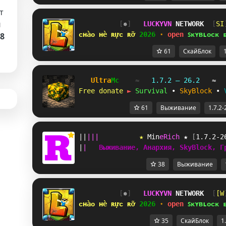
т
й
[
✵
]   
LUCKYVN 
NETWORK  
[
QT
ᴄʜàᴏ ʜè ʀựᴄ ʀỡ 
2026 
⋆ 
open 
ꜱᴋʏʙʟᴏᴄᴋ 
.8
61
СкайБлок
Ultra
Mc
≈   
1.7.2 — 26.2
   ≈  
Free donate 
►
Survival
 • 
SkyBlock
 • 
61
Выживание
1.7.2-
|
|
|
|
|
★ 
M
i
n
e
R
i
c
h
 ★ 
[
1.7.2-2
|
|
Выживание, Анархия, SkyBlock, Г
38
Выживание
[
✵
]   
LUCKYVN 
NETWORK  
[
HQ
ᴄʜàᴏ ʜè ʀựᴄ ʀỡ 
2026 
⋆ 
open 
ꜱᴋʏʙʟᴏᴄᴋ 
35
СкайБлок
1