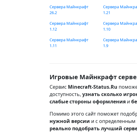
Сервера Майнкрафт
Сервера Майнкр
26.2
1.21
Сервера Майнкрафт
Сервера Майнкр
1.12
1.10
Сервера Майнкрафт
Сервера Майнкр
1.11
1.9
Игровые Майнкрафт серве
Сервис
Minecraft-Status.Ru
поможе
доступность,
узнать сколько игро
слабые стороны оформления
и
б
Помимо этого сайт поможет подоб
нужной версии
и с определенным
реально подобрать лучший серв