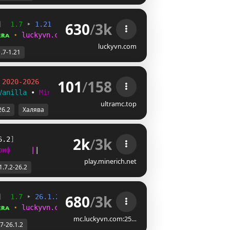
630
/
3k
]  
1.7 
‣ 
1.21  
[
✵
] 
ᴇʀᴀ 
⋆ 
luckyvn.com/discord
luckyvn.com
1.7-1.21
101
/
158
 
2020-2026
Vanilla
 • 
MiniGames
◄
ultramc.top
26.2
Халява
2k
/
3k
6.2
]                
|
|
|
|
|
риф     
|
|
play.minerich.net
1.7.2-26.2
680
/
3k
]  
1.7 
‣ 
26.1.2  
[
✵
] 
ᴇʀᴀ 
⋆ 
luckyvn.com/discord
mc.luckyvn.com:25…
.7-26.1.2