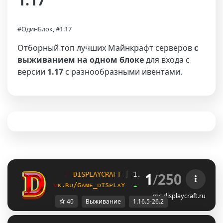
1.17
#ОдинБлок, #1.17
Отборный топ лучших Майнкрафт серверов
с
выживанием на одном блоке
для входа с
версии
1.17
с разнообразными ивентами.
1
/
250
☄
D
I
S
P
L
A
Y
C
R
A
F
T
∫ 
1.16.5 - 26.2 
∫ 
АНАРХИ
ᴠ
ᴋ
.
ʀ
ᴜ
/
ɢ
ᴀ
ᴍ
ᴇ
_
ᴅ
ɪ
ѕ
ᴘ
ʟ
ᴀ
ʏ
☁ ОДИНБЛОК 
⚔ ВАНИЛА 
mc.displaycraft.ru
40
Выживание
1.16.5-26.2