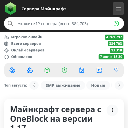
Сервера
Майнкрафт
Игроков онлайн
4 261 797
Всего серверов
384 703
Онлайн серверов
13 318
Обновлено
7 авг. в 15:30
Топ августа:
SMP выживание
Новые
С ду
Майнкрафт сервера с
OneBlock на версии