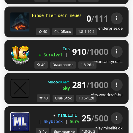
0
/
111
Finde hier dein neues Zuhause 
- 
⚒
෴
۩
෴
♨ 
- 
1
enderprise.de
40
СкайБлок
1.8-1.19.4
910
/
1000
             InsanityCraft 
|| 
1.8 - 26.1
   ☻ 
Survival 
| 
Factions 
| 
Skyblock 
| 
Free
join.insanitycraf…
40
Выживание
1.8-26.1
281
/
1000
ᴡᴏᴏᴅ
ᴄʀᴀꜰᴛ 
ɴᴇᴛᴡᴏʀᴋ 
[
1.16.X-1.20.X
]
SkyBlock ONE: 275. Hét
play.woodcraft.hu
40
СкайБлок
1.16-1.20
25
/
500
✦ 
MINELIFE
[1.8 - 26.2]
 ✦
|
Skyblock
|
Survival
|
Prison
|
Towns
play.minelife.dk
40
Выживание
1.8-26.2