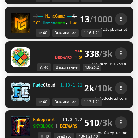
13
/
1000
-☽
--
M
i
n
e
G
a
m
e
--
☾-
1.16
-
1.21
❤
Д
о
б
е
й
с
я
в
л
а
???
В
ы
ж
и
в
а
н
и
е
, 
Г
р
и
ф
е
р
с
к
и
й
, 
С
к
а
й
б
л
о
к
⛏️⛏️⛏️
m42.topbars.net
40
Выживание
1.16-1.21
338
/
3k
ᴍɪ
ɴᴇ
ʟᴀ
ɴᴅ 
ɴᴇᴛᴡᴏʀᴋ 
☀ 
1.8 - 
ʙᴇᴅᴡᴀʀꜱ 
⇆ 
ꜱᴜʀᴠɪᴠᴀʟ ꜱᴍᴘ 
⇆ 
ꜱᴋʏʙʟᴏᴄᴋ 
141.94.89.191:25630
40
Выживание
1.8-26.2
2k
/
10k
Fade
Cloud
[1.13-1.21]   
PRISON 
GENS 
SKYBLO
DUNGEON
mbs.fadecloud.com
40
Выживание
1.13-1.21
510
/
3k
Fakepixel 
| 
[1.8-1.21.10] 
| 
Play 
& 
compete
SKYBLOCK 
| 
BEDWARS 
| 
BUILDFFA 
+ MORE
mc.fakepixel.me
40
БедВарс
1.8-1.21.10