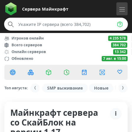
Сервера
Майнкрафт
Игроков онлайн
4 235 578
Всего серверов
384 702
Онлайн серверов
13 342
Обновлено
7 авг. в 15:00
Топ августа:
SMP выживание
Новые
С ду
Майнкрафт сервера
со СкайБлок на