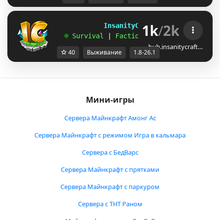
1k
/
2k
             InsanityCraft 
|| 
1.8 - 26.1
   ☻ 
Survival 
| 
Factions 
| 
Skyblock 
| 
Free
hub.insanitycraft…
40
Выживание
1.8-26.1
Мини-игры
Сервера Майнкрафт Амонг Ас
Сервера Майнкрафт с режимом Игра в кальмара
Сервера с БедВарс
Сервера Майнкрафт с прятками
Сервера Майнкрафт с паркуром
Сервера с ТНТ Раном