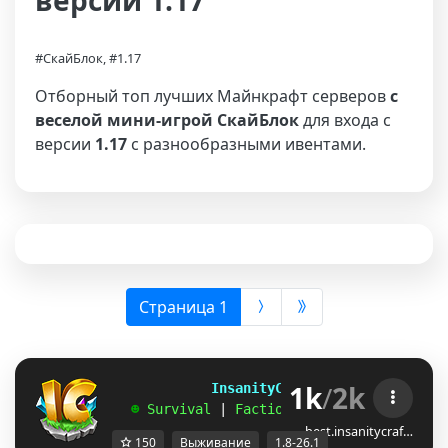
версии 1.17
#СкайБлок, #1.17
Отборный топ лучших Майнкрафт серверов
с
веселой мини-игрой СкайБлок
для входа с
версии
1.17
с разнообразными ивентами.
(выбрана)
Страница 1
1k
/
2k
             InsanityCraft 
|| 
1.8 - 26.1
   ☻ 
Survival 
| 
Factions 
| 
Skyblock 
| 
Free
best.insanitycraf…
150
Выживание
1.8-26.1