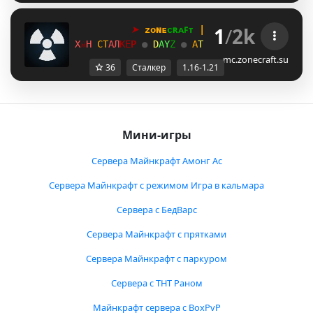
1
/
2k
➤
ᴢᴏɴᴇ
ᴄʀᴀꜰᴛ
 | 
1
.
1
6
→
1
.
2
1
+
W
☠
K
С
Т
А
Л
К
Е
Р 
●
D
A
Y
Z
● 
А
Т
М
О
С
Ф
Е
Р
А
●
В
А
Й
Б
X
☠
C
mc.zonecraft.su
36
Сталкер
1.16-1.21
Мини-игры
Сервера Майнкрафт Амонг Ас
Сервера Майнкрафт с режимом Игра в кальмара
Сервера с БедВарс
Сервера Майнкрафт с прятками
Сервера Майнкрафт с паркуром
Сервера с ТНТ Раном
Майнкрафт сервера с BoxPvP