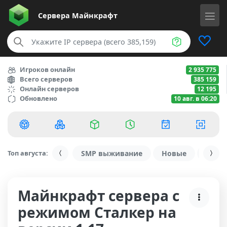
Сервера
Майнкрафт
Игроков онлайн
2 935 775
Всего серверов
385 159
Онлайн серверов
12 195
Обновлено
10 авг. в 06:20
Топ августа:
SMP выживание
Новые
С ду
Майнкрафт сервера с
режимом Сталкер на