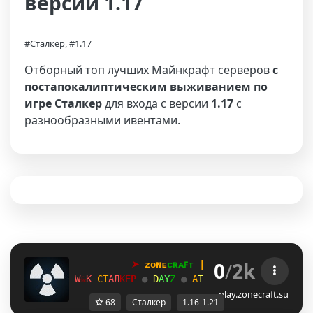
версии 1.17
#Сталкер, #1.17
Отборный топ лучших Майнкрафт серверов
с
постапокалиптическим выживанием по
игре Сталкер
для входа с версии
1.17
с
разнообразными ивентами.
0
/
2k
➤
ᴢᴏɴᴇ
ᴄʀᴀꜰᴛ
 | 
1
.
1
6
→
1
.
2
1
+
F
☠
[
С
Т
А
Л
К
Е
Р 
●
D
A
Y
Z
● 
А
Т
М
О
С
Ф
Е
Р
А
●
В
А
Й
Б
D
☠
\
play.zonecraft.su
68
Сталкер
1.16-1.21