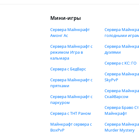
Мини-игры
Сервера Майнкрафт
Сервера Майнкра
Амонг Ас
голодными игра
Сервера Майнкрафт с
Сервера Майнкра
режимом Игра в
дуэлями
кальмара
Сервера с КС: ГО
Сервера с БедВарс
Сервера Майнкр
Сервера Майнкрафт с
SkyPvP
прятками
Сервера Майнкра
Сервера Майнкрафт с
СкайВарсом
паркуром
Сервера Браво Ст
Сервера с ТНТ Раном
Майнкрафт
Майнкрафт сервера с
Сервера Майнкр
BoxPvP
Murder Mystery