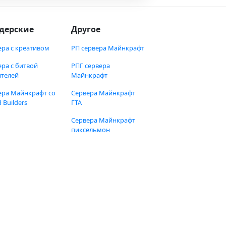
дерские
Другое
ера с креативом
РП сервера Майнкрафт
ера с битвой
РПГ сервера
ителей
Майнкрафт
ера Майнкрафт со
Сервера Майнкрафт
 Builders
ГТА
Сервера Майнкрафт
пиксельмон