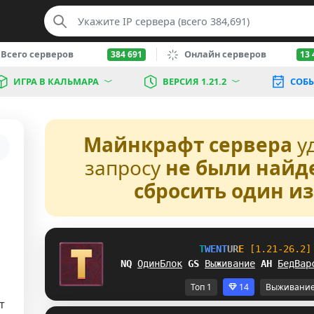
Всего серверов
Онлайн серверов
384 691
13 
ИГРА В КАЛЬМАРА
ВЕРСИЯ 1.21.2
СОБ
Майнкрафт сервера
у
запросу
не были найд
сбросить один и
T
W
E
N
T
U
R
E
[1.21-26.2]
YI
ОдинБлок
W
S
Выживание
L
A
БедВар
Топ 1
14
Выживани
т