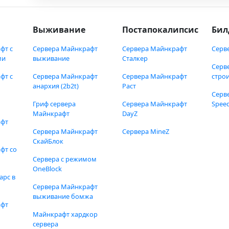
Выживание
Постапокалипсис
Бил
фт с
Сервера Майнкрафт
Сервера Майнкрафт
Серв
ми
выживание
Сталкер
Серв
фт с
Сервера Майнкрафт
Сервера Майнкрафт
стро
анархия (2b2t)
Раст
Серв
Гриф сервера
Сервера Майнкрафт
Speed
Майнкрафт
DayZ
афт
Сервера Майнкрафт
Сервера MineZ
СкайБлок
фт со
Сервера с режимом
OneBlock
арс в
Сервера Майнкрафт
выживание бомжа
афт
Майнкрафт хардкор
сервера