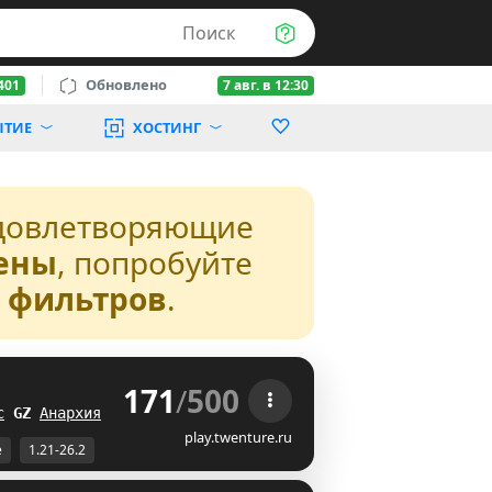
Поиск
Обновлено
401
7 авг. в 12:30
ЫТИЕ
ХОСТИНГ
довлетворяющие
ены
, попробуйте
з фильтров
.
171
/
500
 
с
]
I
Анархия
AD
play.twenture.ru
е
1.21-26.2