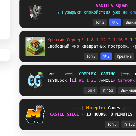
V
A
N
I
L
L
A
S
Q
U
A
D
? 
П
у
з
ы
р
ь
к
и
с
п
о
к
о
й
с
т
в
и
я
у
ж
е
н
а
с
п
Топ 2
6
Выжи
Креатив Сервер! 1.8-1.12.2-1.16.5-
1.
Свободный мир квадратных построек. /
Топ 3
2
Креатив
sᴍᴘ
◁
═
═
[‐
C
O
M
P
L
E
X
G
A
M
I
N
G
‐]
═
═
▷
sᴋʏʙʟᴏᴄᴋ
W
P
i
#
1
1
.
2
1
ᴠ
ᴀ
ɴ
ɪ
ʟ
ʟ
ᴀ
ɴ
ᴇ
ᴛ
ᴡ
ᴏ
ʀ
ᴋ
Топ 4
153
Выжива
[
Mineplex
Games
]
CASTLE SIEGE 
- 
13 HOURS, 8 MINUTES
Топ 5
152