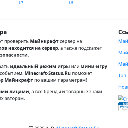
1.7
1.5
ра
Сс
т проверить
Майнкрафт
сервер на
Май
ков находится на сервер
, а также подскажет
Май
езопасности
.
Май
рать
идеальный режим игры
или
мини-игру
 событием.
Minecraft-Status.Ru
поможет
Топ
ер Майнкрафт
по вашим параметрам!
Нов
ными лицами
, а все бренды и товарные знаки
их авторам.