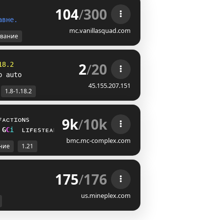
104
/
300
а
в
н
е
.
mc.vanillasquad.com
вание
2
/
20
18.2
p auto
45.155.207.151
1.8-1.18.2
9k
/
10k
ғᴀᴄᴛɪᴏɴs
H
Z
i
ʟɪғᴇsᴛᴇᴀʟ
bmc.mc-complex.com
ние
1.21
175
/
176
us.mineplex.com