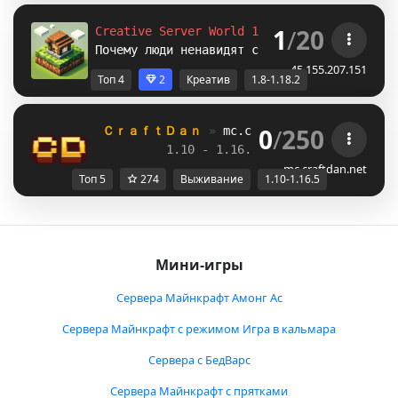
1
/
20
Creative Server World 1.8-1.12.2-1.16.5-
1.
Почему люди ненавидят снег?
45.155.207.151
Топ 4
2
Креатив
1.8-1.18.2
0
/
250
ＣｒａｆｔＤａｎ 
» 
mc.craftdan.net
//  
Выж
1.10 - 1.16.5         
//     
RPG
mc.craftdan.net
Топ 5
274
Выживание
1.10-1.16.5
Мини-игры
Сервера Майнкрафт Амонг Ас
Сервера Майнкрафт с режимом Игра в кальмара
Сервера с БедВарс
Сервера Майнкрафт с прятками