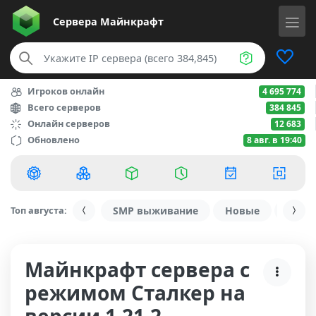
Сервера
Майнкрафт
Игроков онлайн
4 695 774
Всего серверов
384 845
Онлайн серверов
12 683
Обновлено
8 авг. в 19:40
Топ августа:
SMP выживание
Новые
С ду
Майнкрафт сервера с
режимом Сталкер на