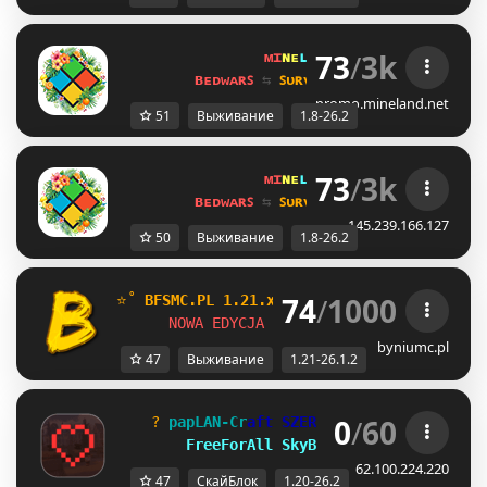
73
/
3k
ᴍɪ
ɴᴇ
ʟᴀ
ɴᴅ 
ɴᴇᴛᴡᴏʀᴋ 
☀ 
1.8 - 
ʙᴇᴅᴡᴀʀꜱ 
⇆ 
ꜱᴜʀᴠɪᴠᴀʟ ꜱᴍᴘ 
⇆ 
ꜱᴋʏʙʟᴏᴄᴋ 
promo.mineland.net
51
Выживание
1.8-26.2
73
/
3k
ᴍɪ
ɴᴇ
ʟᴀ
ɴᴅ 
ɴᴇᴛᴡᴏʀᴋ 
☀ 
1.8 - 
ʙᴇᴅᴡᴀʀꜱ 
⇆ 
ꜱᴜʀᴠɪᴠᴀʟ ꜱᴍᴘ 
⇆ 
ꜱᴋʏʙʟᴏᴄᴋ 
145.239.166.127
50
Выживание
1.8-26.2
74
/
1000
⭐˚ 
BFSMC.PL 1.21.x 
- 
OneBlock,SkyBlock,Sur
NOWA EDYCJA ONEBLOCK 26.1.2 WYSTARTO
byniumc.pl
47
Выживание
1.21-26.1.2
0
/
60
? 
p
a
p
L
A
N
-
C
r
a
f
t
S
Z
E
R
V
E
R
E
K
[1.20-26.2] 
?
FreeForAll 
SkyBlock 
OneBlock
62.100.224.220
47
СкайБлок
1.20-26.2