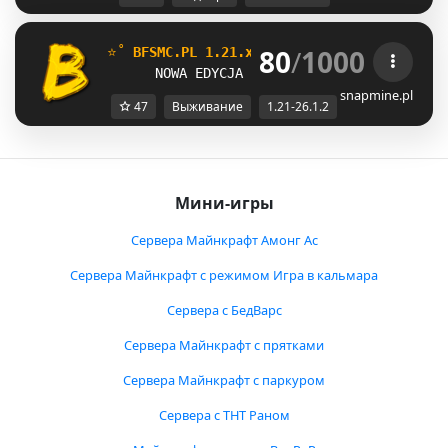
80
/
1000
⭐˚ 
BFSMC.PL 1.21.x 
- 
OneBlock,SkyBlock,Sur
NOWA EDYCJA EKONOMIA 26.1.2 WYSTARTO
snapmine.pl
47
Выживание
1.21-26.1.2
Мини-игры
Сервера Майнкрафт Амонг Ас
Сервера Майнкрафт с режимом Игра в кальмара
Сервера с БедВарс
Сервера Майнкрафт с прятками
Сервера Майнкрафт с паркуром
Сервера с ТНТ Раном