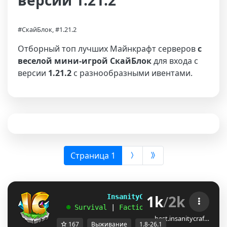
версии 1.21.2
#СкайБлок, #1.21.2
Отборный топ лучших Майнкрафт серверов
с
веселой мини-игрой СкайБлок
для входа с
версии
1.21.2
с разнообразными ивентами.
(выбрана)
Страница 1
1k
/
2k
             InsanityCraft 
|| 
1.8 - 26.1
   ☻ 
Survival 
| 
Factions 
| 
Skyblock 
| 
Free
best.insanitycraf…
167
Выживание
1.8-26.1