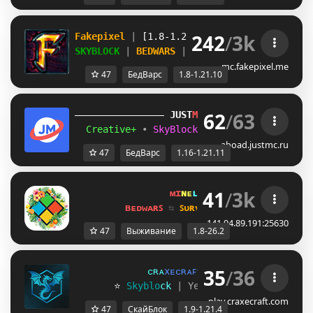
242
/
3k
Fakepixel 
| 
[1.8-1.21.10] 
| 
Play 
& 
compete
SKYBLOCK 
| 
BEDWARS 
| 
BUILDFFA 
+ MORE
mc.fakepixel.me
47
БедВарс
1.8-1.21.10
62
/
63
JUST
MC
(1.16 
– 
1.21.11) 
Creative+ 
• 
SkyBlockTech 
• 
LuckyWars 
• 
B
aboad.justmc.ru
47
БедВарс
1.16-1.21.11
41
/
3k
ᴍɪ
ɴᴇ
ʟᴀ
ɴᴅ 
ɴᴇᴛᴡᴏʀᴋ 
☀ 
1.8 - 
ʙᴇᴅᴡᴀʀꜱ 
⇆ 
ꜱᴜʀᴠɪᴠᴀʟ ꜱᴍᴘ 
⇆ 
ꜱᴋʏʙʟᴏᴄᴋ 
141.94.89.191:25630
47
Выживание
1.8-26.2
35
/
36
ᴄ
ʀ
ᴀ
x
ᴇ
ᴄ
ʀ
ᴀ
ꜰ
ᴛ
»
[1.9 - 1.21.4]
       ⭐ 
S
k
y
b
l
o
c
k
| Yeni Sezon:
28 TEMMUZ!
play.craxecraft.com
47
СкайБлок
1.9-1.21.4