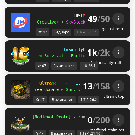
49
/
50
JUST
MC
(1.16 
– 
1.21.11) 
Creative+ 
• 
SkyBlockTech 
• 
LuckyWars 
• 
B
go.justmc.ru
47
БедВарс
1.16-1.21.11
1k
/
2k
             InsanityCraft 
|| 
1.8 - 26.1
   ☻ 
Survival 
| 
Factions 
| 
Skyblock 
| 
Free
hub.insanitycraft…
47
Выживание
1.8-26.1
13
/
158
Ultra
Mc
≈   
1.7.2 — 26.2
   ≈   
2020-
Free donate 
►
Survival
 • 
SkyBlock
 • 
Vanill
ultramc.top
47
Выживание
1.7.2-26.2
0
/
200
[
Medieval Realm
] - 
running [
1.19
-
1.21.10
] 
medieval-realm.net
47
Выживание
1.19-1.21.10