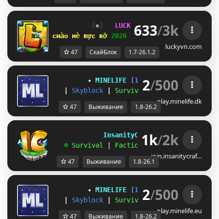
633
/
3k
[
✵
]   
LUCKYVN 
NETWORK  
[
VZ
]  
1.7
ᴄʜàᴏ ʜè ʀựᴄ ʀỡ 
2026 
⋆ 
open 
ꜱᴋʏʙʟᴏᴄᴋ ᴇʀᴀ 
⋆ 
luckyvn.com
47
СкайБлок
1.7-26.1.2
2
/
500
✦ 
MINELIFE
[1.8 - 26.2]
 ✦
|
Skyblock
|
Survival
|
Prison
|
Towns
play.minelife.dk
47
Выживание
1.8-26.2
1k
/
2k
             InsanityCraft 
|| 
1.8 - 26.1
   ☻ 
Survival 
| 
Factions 
| 
Skyblock 
| 
Free
join.insanitycraf…
47
Выживание
1.8-26.1
2
/
500
✦ 
MINELIFE
[1.8 - 26.2]
 ✦
|
Skyblock
|
Survival
|
Prison
|
Towns
play.minelife.eu
47
Выживание
1.8-26.2