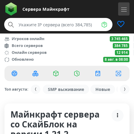
Сервера
Майнкрафт
Игроков онлайн
3 745 465
Всего серверов
384 785
Онлайн серверов
12 914
Обновлено
8 авг. в 08:00
Топ августа:
SMP выживание
Новые
С ду
Майнкрафт сервера
со СкайБлок на