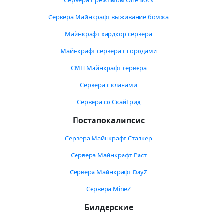
Сервера с режимом OneBlock
Сервера Майнкрафт выживание бомжа
Майнкрафт хардкор сервера
Майнкрафт сервера с городами
СМП Майнкрафт сервера
Сервера с кланами
Сервера со СкайГрид
Постапокалипсис
Сервера Майнкрафт Сталкер
Сервера Майнкрафт Раст
Сервера Майнкрафт DayZ
Сервера MineZ
Билдерские