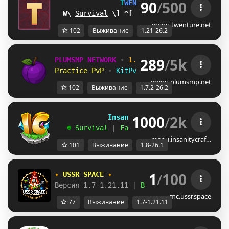
90
/
500
T
W
E
N
T
U
R
E
[1.21-26.2] 
AC
Survival
MX
M]
OneBlock
GC
ST
Earth
X
menu.twenture.net
102
Выживание
1.21-26.2
289
/
5k
PLUMSMP NETWORK
•
1.7.2 ➜ 26.2
•
Practice PvP
•
KitPvP
•
Lifesteal
•
Surviv
menu.plumsmp.net
102
Выживание
1.7.2-26.2
1000
/
2k
             InsanityCraft 
|| 
1.8 - 26.1
   ☻ 
Survival 
| 
Factions 
| 
Skyblock 
| 
Free
menu.insanitycraf…
101
Выживание
1.8-26.1
1
/
100
✦ 
USSR SPACE 
✦
Версия 1.7-1.21.11 
| 
Выживание 
| 
Приваты 
|
mc.ussr.space
77
Выживание
1.7-1.21.11