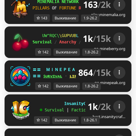
163
/
2k
MINEMALIA NETWORK
1.9-26.2
 |
SUMMER SALE
PILLARS
OF 
FORTUNE
RELEASE!
SURVIVAL
26.2
play.minemalia.org
143
Выживание
1.9-26.2
1k
/
15k
TWO^DH@
^VBNJOM
C
ＭＩＮＥ
ＢＥＲＲＹ 
⋆ 
1.8
Survival 
/ 
Anarchy 
/ 
BedWars 
/ 
SkyWars 
/ 
K
go.mineberry.org
142
Выживание
1.8-26.2
864
/
15k
〓〓  
ＭＩＮＥＰＥＡＫ 
¤ 
1.8 - 26.2 
¤ 
DCZNGXN
〓〓 
ꜱᴜʀᴠɪᴠᴀʟ
 ⋆ 
ʟɪғᴇꜱᴛᴇᴀʟ
 ⋆ 
ʙᴇᴅᴡᴀʀꜱ
 ⋆ 
ᴅᴜᴇʟꜱ
go.minepeak.org
142
Выживание
1.8-26.2
1k
/
2k
             InsanityCraft 
|| 
1.8 - 26.1
   ☻ 
Survival 
| 
Factions 
| 
Skyblock 
| 
Free
best.insanitycraf…
142
Выживание
1.8-26.1