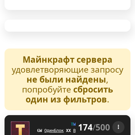
Майнкрафт сервера
удовлетворяющие запросу
не были найдены
,
попробуйте
сбросить
один из фильтров
.
174
/
500
T
W
E
N
T
U
R
E
[1.21-26.2] 
I@
ОдинБлок
S
M
Выживание
R
]
БедВарс
O
W
А