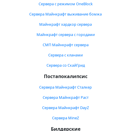
Сервера с режимом OneBlock
Сервера Майнкрафт выживание бомжа
Майнкрафт хардкор сервера
Майнкрафт сервера с городами
СМП Майнкрафт сервера
Сервера с кланами
Сервера со СкайГрид
Постапокалипсис
Сервера Майнкрафт Сталкер
Сервера Майнкрафт Раст
Сервера Майнкрафт DayZ
Сервера MineZ
Билдерские