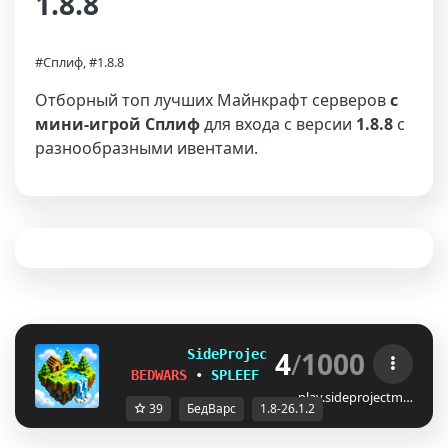
1.8.8
#Сплиф, #1.8.8
Отборный топ лучших Майнкрафт серверов
с
мини-игрой Сплиф
для входа с версии
1.8.8
с
разнообразными ивентами.
4
/
1000
S
i
d
e
P
r
o
j
e
ctMC
1.8–26.1.2
BEDWARS
•
SPLEEF
•
PILLARS
•
SKYWARS
play.sideprojectm…
39
БедВарс
1.8-26.1.2