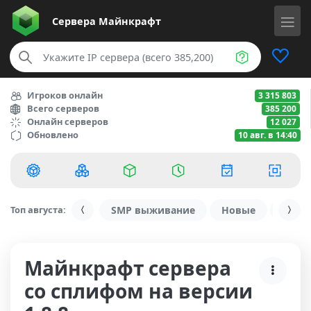
Сервера
Майнкрафт
Игроков онлайн
3 315 803
Всего серверов
385 200
Онлайн серверов
12 027
Обновлено
10 авг. в 14:40
Топ августа:
SMP выживание
Новые
С ду
Майнкрафт сервера
со сплифом на версии