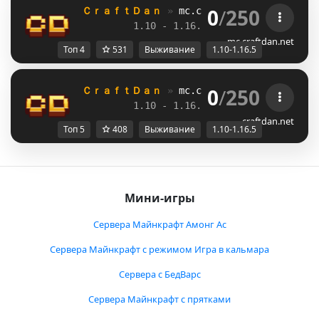
0
/
250
ＣｒａｆｔＤａｎ 
» 
mc.craftdan.net
//  
Выж
1.10 - 1.16.5         
//     
RPG
mc.craftdan.net
Топ 4
531
Выживание
1.10-1.16.5
0
/
250
ＣｒａｆｔＤａｎ 
» 
mc.craftdan.net
//  
Выж
1.10 - 1.16.5         
//     
RPG
craftdan.net
Топ 5
408
Выживание
1.10-1.16.5
Мини-игры
Сервера Майнкрафт Амонг Ас
Сервера Майнкрафт с режимом Игра в кальмара
Сервера с БедВарс
Сервера Майнкрафт с прятками