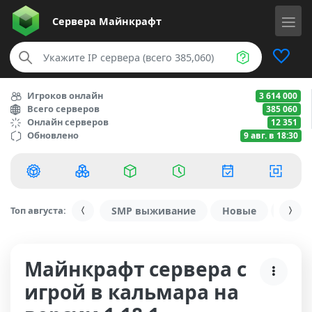
Сервера
Майнкрафт
Игроков онлайн
3 614 000
Всего серверов
385 060
Онлайн серверов
12 351
Обновлено
9 авг. в 18:30
Топ августа:
SMP выживание
Новые
С ду
Майнкрафт сервера с
игрой в кальмара на