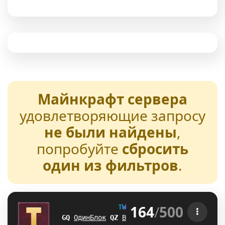
Майнкрафт сервера
удовлетворяющие запросу
не были найдены
,
попробуйте
сбросить
один из фильтров
.
164
/
500
T
W
E
N
T
U
R
E
[1.21-26.2] 
ZQ
ОдинБлок
T
F
Выживание
I
G
БедВарс
Q
V
А