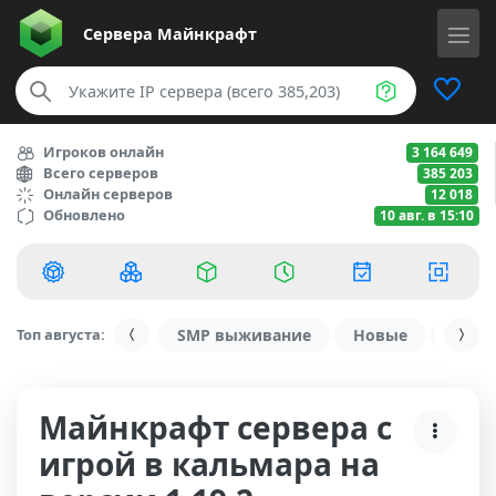
Сервера
Майнкрафт
Игроков онлайн
3 164 649
Всего серверов
385 203
Онлайн серверов
12 018
Обновлено
10 авг. в 15:10
Топ августа:
SMP выживание
Новые
С ду
Майнкрафт сервера с
игрой в кальмара на