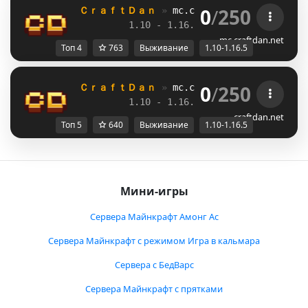
0
/
250
ＣｒａｆｔＤａｎ 
» 
mc.craftdan.net
//  
Выж
1.10 - 1.16.5         
//     
RPG
mc.craftdan.net
Топ 4
763
Выживание
1.10-1.16.5
0
/
250
ＣｒａｆｔＤａｎ 
» 
mc.craftdan.net
//  
Выж
1.10 - 1.16.5         
//     
RPG
craftdan.net
Топ 5
640
Выживание
1.10-1.16.5
Мини-игры
Сервера Майнкрафт Амонг Ас
Сервера Майнкрафт с режимом Игра в кальмара
Сервера с БедВарс
Сервера Майнкрафт с прятками