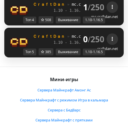
1
/
250
ＣｒａｆｔＤａｎ 
» 
mc.craftdan.net
//  
Выж
1.10 - 1.16.5         
//     
RPG
mc.craftdan.net
Топ 4
508
Выживание
1.10-1.16.5
0
/
250
ＣｒａｆｔＤａｎ 
» 
mc.craftdan.net
//  
Выж
1.10 - 1.16.5         
//     
RPG
craftdan.net
Топ 5
385
Выживание
1.10-1.16.5
Мини-игры
Сервера Майнкрафт Амонг Ас
Сервера Майнкрафт с режимом Игра в кальмара
Сервера с БедВарс
Сервера Майнкрафт с прятками