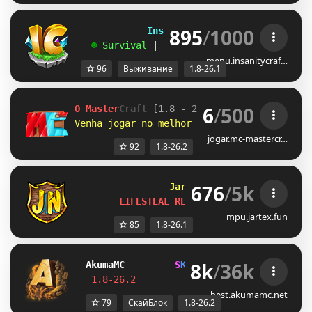
895
/
1000
             InsanityCraft 
|| 
1.8 - 26.1
   ☻ 
Survival 
| 
Factions 
| 
Skyblock 
| 
Free
menu.insanitycraf…
96
Выживание
1.8-26.1
6
/
500
O Master
Craft
[1.8 - 26.2]         
● 
redem
Venha jogar no melhor 
RankUP!!
Resetamos!
jogar.mc-mastercr…
92
1.8-26.2
676
/
5k
Jartex
Network       
[1.8 
LIFESTEAL RESET: 
1d, 9h, 13m
mpu.jartex.fun
85
1.8-26.1
8k
/
36k
Akuma
MC
S
K
Y
B
L
O
C
K
J
U
S
T
R
E
L
E
A
S
E
D
!
1.8-26.2         
Join Now
┃ 
discord.gg/
best.akumamc.net
79
СкайБлок
1.8-26.2