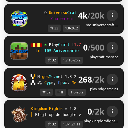
4k
/
20k
J
Universo
Craft 
Network 
[1.8-26.2] 
❤
Chatea en: 
discord.universocraft.
mc.universocraft.…
33
1.8-26.2
0
/
500
▆
▇
▆
▇
▆
☘ 
Play
Craft 
[
1.7.10-26.2
] 
☘ 
▆
▇
▆
▇
▆
[
✚
] 
10º Aniversario 
I 
2016-2026 
[
✚
]
playcraft.msrv.cc
32
1.7.10-26.2
268
/
2k
▚
▞ 
M
i
g
o
s
M
c
.
n
e
t 
1.8-26.2 
? 
Награды /free
▞
▚
⁂
С
у
р
в
, 
Г
р
и
ф
, 
М
и
н
и
-
И
г
р
ы
, 
R
o
l
e
P
l
a
y
, 
А
н
а
play.migosmc.ru
32
РПГ
1.8-26.2
0
/
2k
Kingdom Fights
» 
1.8 - 1.21.11
┃
Blijf op de hoogte via 
discord.kingdomfi
play.kingdomfight…
32
1.8-1.21.11