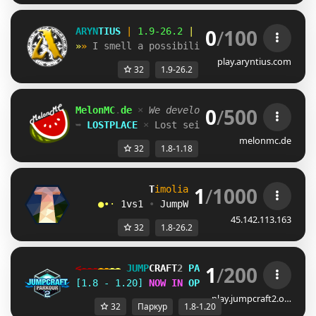
0
/
100
ARYN
TIUS 
| 
1.9-26.2 
| 
play.aryntius.net
»
» 
I smell a possibility of precipitation.
play.aryntius.com
32
1.9-26.2
0
/
500
MelonMC
.
de 
× 
We develop
, 
you play 
× 
1
.
8
-
1
.
➥ 
LOSTPLACE 
× 
Lost seit 
2019
! 
Danke für di
melonmc.de
32
1.8-1.18
1
/
1000
T
i
m
o
l
i
a
N
e
t
w
o
r
k
• [
1.8
/
26.2
]
●•· 
1vs1
 • 
JumpWorld
 • 
Castles
 • 
Minig
45.142.113.163
32
1.8-26.2
1
/
200
<---
--
--
JUMP
CRAFT
2 
PARKOUR 
--
--
--->
[1.8 - 1.20] 
NOW IN 
OPEN BETA
!
play.jumpcraft2.o…
32
Паркур
1.8-1.20