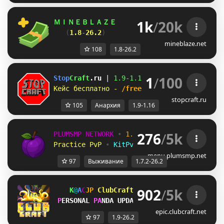
1k
/
20k
ＭＩＮＥＢＬＡＺＥ      
//    
「 
Взломай любы
(
1.8
-
26.2
)        
//           
забирай 
mineblaze.net
108
1.8-26.2
1
/
100
Stop
Craft
.ru 
| 
1.9-
1.16 
| 
Справедливый сер
Кейс бесплатно - 
/freecase 
| 
Паркур, 
анарх
stopcraft.ru
105
Анархия
1.9-1.16
276
/
5k
PLUMSMP NETWORK
•
1.7.2 ➜ 26.2
•
Practice PvP
•
KitPvP
•
Lifesteal
•
Surviv
menu.plumsmp.net
97
Выживание
1.7.2-26.2
902
/
5k
C
R
]
O
W
F
ClubCraft Network
• 
[1.9 ➥ 26.2
P
E
R
S
O
N
A
L
P
A
N
D
A
U
P
D
A
T
E
!
| 
C
o
m
m
a
n
d
/
p
a
n
d
a
epic.clubcraft.net
97
1.9-26.2