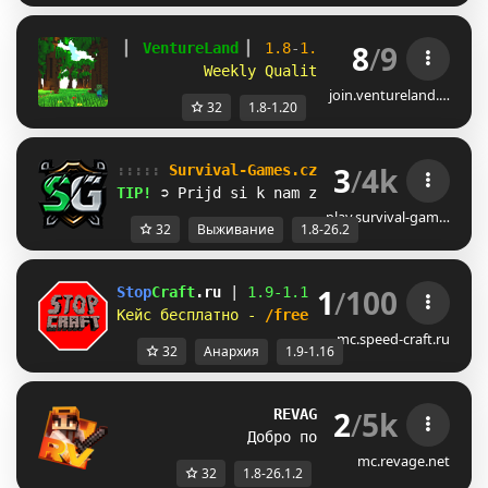
8
/
9
▎ 
VentureLand 
▎ 
1.8
-
1.20 
▎ 
mc.ventureland
Weekly Quality of Life Improveme
join.ventureland.…
32
1.8-1.20
3
/
4k
::::: 
Survival-Games.cz 
::::: 
[
1.8
-
26.2
]
TIP! 
➲ Prijd si k nam zahrat :)
play.survival-gam…
32
Выживание
1.8-26.2
1
/
100
Stop
Craft
.ru 
| 
1.9-
1.16 
| 
Справедливый сер
Кейс бесплатно - 
/freecase 
| 
Паркур, 
анарх
mc.speed-craft.ru
32
Анархия
1.9-1.16
2
/
5k
REVAGE 
• 
1.8-26.1.2
Добро пожаловать на 2.0
mc.revage.net
32
1.8-26.1.2