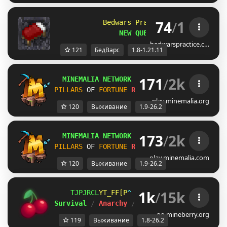
74
/
1
            Bedwars Practice 
[1.8-1.21.11]
                NEW QUESTS!
bedwarspractice.c…
121
БедВарс
1.8-1.21.11
171
/
2k
MINEMALIA NETWORK
1.9-26.2
 |
SUMMER SALE
PILLARS
OF 
FORTUNE
RELEASE!
SURVIVAL
26.2
play.minemalia.org
120
Выживание
1.9-26.2
173
/
2k
MINEMALIA NETWORK
1.9-26.2
 |
SUMMER SALE
PILLARS
OF 
FORTUNE
RELEASE!
SURVIVAL
26.2
play.minemalia.com
120
Выживание
1.9-26.2
1k
/
15k
R_ECWCR
VOEBBYE
D
ＭＩＮＥ
ＢＥＲＲＹ 
⋆ 
1.8
Survival 
/ 
Anarchy 
/ 
BedWars 
/ 
SkyWars 
/ 
K
go.mineberry.org
119
Выживание
1.8-26.2