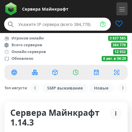
Сервера
Майнкрафт
Игроков онлайн
3 837 585
Всего серверов
384 778
Онлайн серверов
12 932
Обновлено
8 авг. в 06:20
Топ августа:
SMP выживание
Новые
С ду
Сервера Майнкрафт
1.14.3