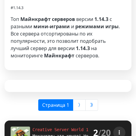
#1.14.3
Топ
Майнкрафт серверов
версии
1.14.3
с
разными
мини-играми
и
режимами игры
.
Все сервера отсортированы по их
популярности, это позволит подобрать
лучший сервер для версии
1.14.3
на
мониторинге
Майнкрафт
серверов.
(выбрана)
Страница 1
2
/
20
Creative Server World 1.8-1.12.2-1.16.5-
1.