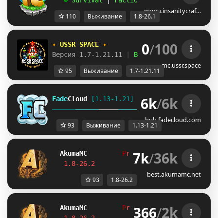
   ☻ 
Survival 
| 
Factions 
| 
Skyblock 
| 
Free
menu.insanitycraf…
110
Выживание
1.8-26.1
0
/
100
✦ 
USSR SPACE 
✦
Версия 1.7-1.21.11 
| 
Выживание 
| 
Приваты 
|
mc.ussr.space
95
Выживание
1.7-1.21.11
6k
/
6k
Fade
Cloud
[1.13-1.21]   
PRISON 
GENS 
SKYBLO
DUNGEON
hub.fadecloud.com
93
Выживание
1.13-1.21
7k
/
36k
Akuma
MC
P
r
i
s
o
n
S
2
in
17h, 16m, 4
1.8-26.2         
Join Now
┃ 
discord.gg/
best.akumamc.net
93
1.8-26.2
366
/
2k
Akuma
MC
P
r
i
s
o
n
S
2
in
17h, 9m, 56