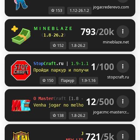
jogar.rederevo.com
153
1.12-26.1.2
793
/
20k
ＭＩＮＥＢＬＡＺＥ      
//    
「 
Взломай любы
(
1.8
-
26.2
)        
//           
забирай 
mineblaze.net
152
1.8-26.2
1
/
100
Stop
Craft
.ru 
| 
1.9-
1.16 
| 
Честный сервер б
Пройди паркур и получи донат бесплатно! 
Ле
stopcraft.ru
150
Паркур
1.9-1.16
12
/
500
O Master
Craft
[1.8 - 26.2]         
● 
redem
Venha jogar no melhor 
RankUP!!
Resetamos!
jogar.mc-mastercr…
138
1.8-26.2
721
/
5k
Jartex
Network
[1.