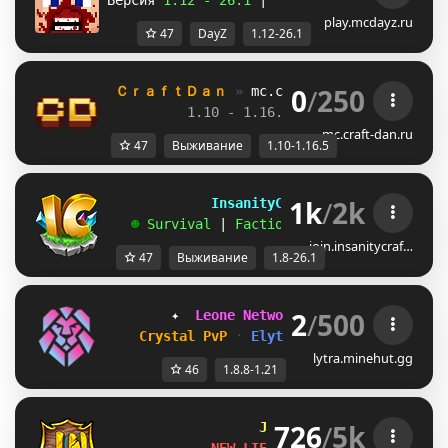
Версия 
1.12 - 26.1 
| 
зомби апокалипсис
play.mcdayz.ru
47
DayZ
1.12-26.1
0
/
250
ＣｒａｆｔＤａｎ 
» 
mc.craftdan.net
//  
Выж
1.10 - 1.16.5         
//     
RPG
mc.craft-dan.ru
47
Выживание
1.10-1.16.5
1k
/
2k
             InsanityCraft 
|| 
1.8 - 26.1
   ☻ 
Survival 
| 
Factions 
| 
Skyblock 
| 
Free
join.insanitycraf…
47
Выживание
1.8-26.1
2
/
500
        ✦  
Leone Network 
᛫ 
1.8.8-1.21 
 ✦
Crystal PvP 
᛫ 
Elytra PvP 
᛫ 
Lifesteal
lytra.minehut.gg
46
1.8.8-1.21
726
/
5k
Jartex
Network
[1.