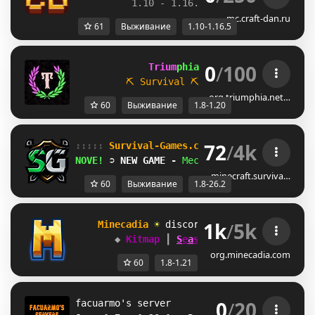
1.10 - 1.16.5         
//     
RPG
mc.craft-dan.ru
61
Выживание
1.10-1.16.5
0
/
100
             Trium
phia 
[1.8 / 1.20.x]
⛏ Survival
⛏           
☁ Parkour
org.triumphia.net…
60
Выживание
1.8-1.20
72
/
4k
::::: 
Survival-Games.cz 
::::: 
[
1.8
-
26.2
]
NOVE! 
➲ 
NEW GAME - 
Mec
cha 
Cha
mel
eon
minecraft.surviva…
60
Выживание
1.8-26.2
1k
/
5k
Minecadia 
☀ 
discord.gg/minecadia
[
1.8-
◆ 
Kitmap 
┃ 
S
e
a
s
o
n
#
26
 ▶ 
0d 0h 0m
 ◆
org.minecadia.com
60
1.8-1.21
0
/
20
facuarmo's server 