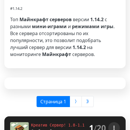
#1.14.2
Топ
Майнкрафт серверов
версии
1.14.2
с
разными
мини-играми
и
режимами игры
.
Все сервера отсортированы по их
популярности, это позволит подобрать
лучший сервер для версии
1.14.2
на
мониторинге
Майнкрафт
серверов.
(выбрана)
Страница 1
1
/
20
Креатив Сервер! 1.8-1.12.2-1.16.5-
1.18.2