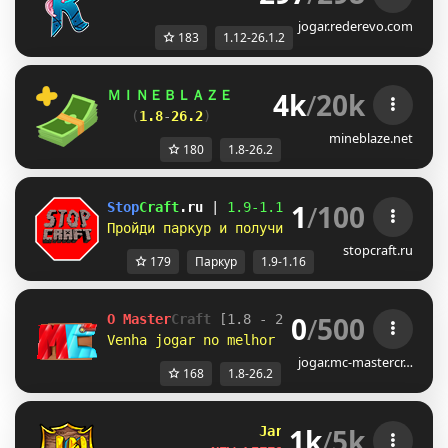
jogar.rederevo.com
183
1.12-26.1.2
4k
/
20k
ＭＩＮＥＢＬＡＺＥ      
//    
「 
Взломай любы
(
1.8
-
26.2
)        
//           
забирай 
mineblaze.net
180
1.8-26.2
1
/
100
Stop
Craft
.ru 
| 
1.9-
1.16 
| 
Честный сервер б
Пройди паркур и получи донат бесплатно! 
Ле
stopcraft.ru
179
Паркур
1.9-1.16
0
/
500
O Master
Craft
[1.8 - 26.2]         
● 
redem
Venha jogar no melhor 
RankUP!!
Resetamos!
jogar.mc-mastercr…
168
1.8-26.2
1k
/
5k
Jartex
Network
[1.