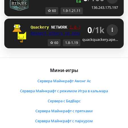
Easter Egg Hunt
136.243.175.197
60
1.9-1.21.11
0
/
1k
Quackery 
NETWORK 
1.8-1.19 
Respect others to ensure a fun game!
quackquackery.ape…
60
1.8-1.19
Мини-игры
Сервера Майнкрафт Амонг Ас
Сервера Майнкрафт с режимом Игра в кальмара
Сервера с БедВарс
Сервера Майнкрафт с прятками
Сервера Майнкрафт с паркуром