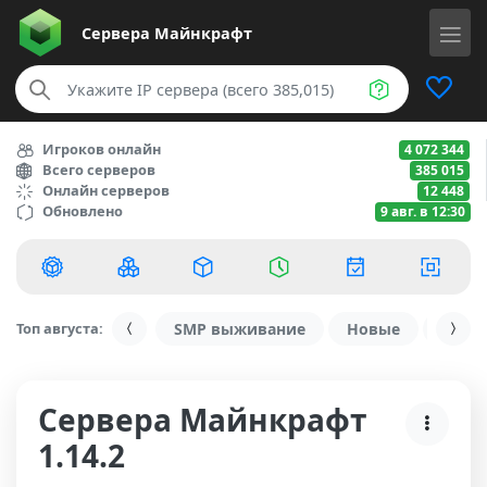
Сервера
Майнкрафт
Игроков онлайн
4 072 344
Всего серверов
385 015
Онлайн серверов
12 448
Обновлено
9 авг. в 12:30
Топ августа:
SMP выживание
Новые
С ду
Сервера Майнкрафт
1.14.2