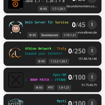
Java 1.7 - 1.20.1 + Bedrock
facundomontero.co…
60
1.7-1.20.1
0
/
45
Dein Server für 
Survival und 
Skyblock 
für 
survivalkreis.de
60
Выживание
1.10-1.21
0
/
250
Athion Network 
| 
Truly learn to build!
Expand your talents!   
| 1.12.2 - 1.20.1 |
151.80.18.146
60
1.12.2-1.20.1
0
/
100
Epic-RPG 
[
1.9 - 1.21
]      
》 
NOWY PATCH 
- 
CYTADELA 
[
1.4.2
] 
《
51.75.60.75
60
РПГ
1.9-1.21
0
/
100
MysticRunes 
| 
1.9-1.21.11