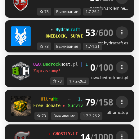
premiun.srolemine…
73
Выживание
1.7-26.2
53
/
600
✦ 
Hydra
Craft 
NETWORK 
[1.7 ↠ 1.21] 
✦
ONEBLOCK, SURVIVAL 1.8, 1.20, 1.21...
mc.hydracraft.es
73
Выживание
1.7-1.21
0
/
100
UwU.
Bedrock
Host
.pl 
| 
1.7.2
-
26.2
Zapraszamy!
uwu.bedrockhost.pl
73
1.7.2-26.2
79
/
158
Ultra
Mc
≈   
1.7.2 — 26.2
   ≈   
2020-
Free donate 
►
Survival
 • 
SkyBlock
 • 
Vanill
ultramc.top
73
Выживание
1.7.2-26.2
14
/
1000
✦ 
GHOSTLY.LIVE 
NETWORK 
[1.7/26.1+] 
✦