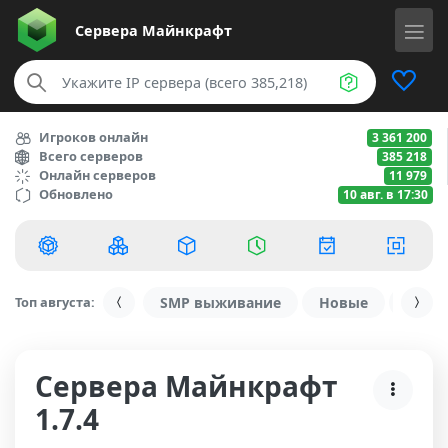
Сервера
Майнкрафт
Игроков онлайн
3 361 200
Всего серверов
385 218
Онлайн серверов
11 979
Обновлено
10 авг. в 17:30
Топ августа:
SMP выживание
Новые
С ду
Сервера Майнкрафт
1.7.4