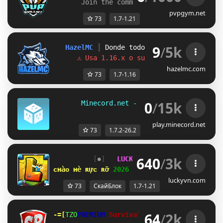
Join the community: 
discord.gg/pvpr
pvpgym.net
73
1.7-1.21
9
/
5k
HazelMC
┃ 
Donde todo comenzó 
[1.7.x - 1
⚠ Usa 1.16.x o superior para entrar
hazelmc.com
73
1.7-1.16
0
/
15k
       Minecord.net - 
[1.7.2 - 26.2]      
play.minecord.net
73
1.7.2-26.2
640
/
3k
[
✵
]   
LUCKYVN 
NETWORK  
[
VO
]  
1.7
ᴄʜàᴏ ʜè ʀựᴄ ʀỡ 
2026 
⋆ 
open 
ꜱᴋʏʙʟᴏᴄᴋ ᴇʀᴀ 
⋆ 
luckyvn.com
73
СкайБлок
1.7-1.21
64
/
2k
-=[
ACE
PREMIUM 
Survival
Rolemine
^QP
]=- 
| 
1.7