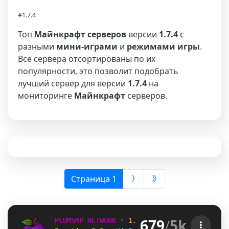
#1.7.4
Топ
Майнкрафт серверов
версии
1.7.4
с
разными
мини-играми
и
режимами игры
.
Все сервера отсортированы по их
популярности, это позволит подобрать
лучший сервер для версии
1.7.4
на
мониторинге
Майнкрафт
серверов.
(выбрана)
Страница 1
679
/
5k
PLUMSMP NETWORK
•
1.7.2 ➜ 26.2
•