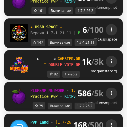
Practice PvP
•
KitPvP
•
Lifesteal
•
Surviv
menu.plumsmp.net
161
Выживание
1.7.2-26.2
6
/
100
✦ 
USSR SPACE 
✦
Версия 1.7-1.21.11 
| 
Выживание 
| 
Приваты 
|
mc.ussr.space
147
Выживание
1.7-1.21.11
1k
/
3k
►
-
-
-
-
-
-
◄
G
A
M
S
T
E
R
.
O
R
G
➟ 1.7 - 26.2 
►
-
-
-
-
A
D
O
U
B
L
E
V
O
T
E
R
E
W
A
R
D
S
T
H
I
S
W
E
E
K
\
mc.gamster.org
82
1.7-26.2
586
/
5k
PLUMSMP NETWORK
•
1.7.2 ➜ 26.2
•
Practice PvP
•
KitPvP
•
Lifesteal
•
Surviv
gens.plumsmp.net
75
Выживание
1.7.2-26.2
168
/
500
PvP Land
 - 
[1.7-26.2]