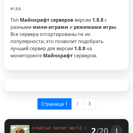
#1.8.8
Топ
Майнкрафт серверов
версии
1.8.8
с
разными
мини-играми
и
режимами игры
.
Все сервера отсортированы по их
популярности, это позволит подобрать
лучший сервер для версии
1.8.8
на
мониторинге
Майнкрафт
серверов.
(выбрана)
Страница 1
2
/
20
Creative Server World 1.8-1.12.2-1.16.5-
1.