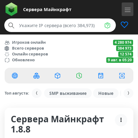
Сервера
Майнкрафт
Игроков онлайн
4 280 974
Всего серверов
384 973
Онлайн серверов
12 574
Обновлено
9 авг. в 05:20
Топ августа:
SMP выживание
Новые
С ду
Сервера Майнкрафт
1.8.8