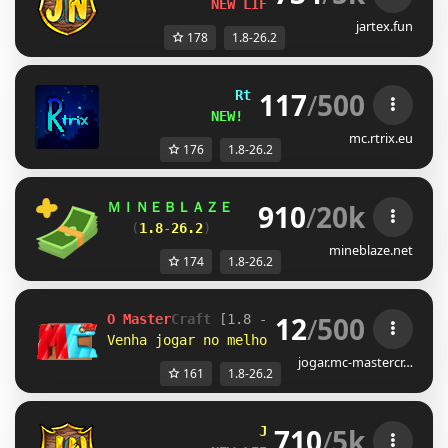
NEW LIFESTEAL SEASON
jartex.fun
178
1.8-26.2
117
/
500
Rtrix.eu 
❘ 
1.8 ➟ 26.2 
NEW! 
LIFESTEAL S3 RELEASE
mc.rtrix.eu
176
1.8-26.2
910
/
20k
ＭＩＮＥＢＬＡＺＥ      
//    
「 
Взломай любы
(
1.8
-
26.2
)        
//           
забирай 
mineblaze.net
174
1.8-26.2
12
/
500
O Master
Craft
[1.8 - 26.2]         
● 
redem
Venha jogar no melhor 
RankUP!!
Resetamos!
jogar.mc-mastercr…
161
1.8-26.2
710
/
5k
Jartex
Network
[1.