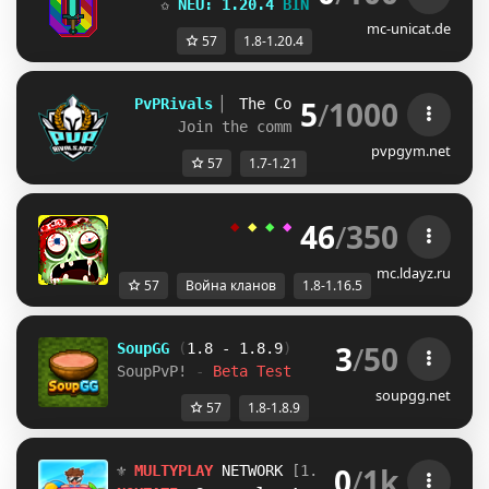
✩ 
NEU: 1.20.4 
BINGO 
+ 
ITEM-RUSH 
✩ 
mc-unicat.de
57
1.8-1.20.4
5
/
1000
PvPRivals 
▏ 
The Competitive Network 
(1.7
Join the community: 
discord.gg/pvpr
pvpgym.net
57
1.7-1.21
46
/
350
◆ 
◆ 
◆ 
◆ 
◆ 
ＬＵＣＫＹ
-
ＤＡＹＺ 
◆
mc.ldayz.ru
57
Война кланов
1.8-1.16.5
3
/
50
SoupGG 
(
1.8 - 1.8.9
)
SoupPvP! 
- 
Beta Test
soupgg.net
57
1.8-1.8.9
0
/
1k
⚜ 
MULTYPLAY 
NETWORK 
[1.8 - 26.2] 
UPDATED 
⚜