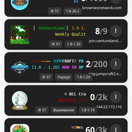
WINTER UPDATE!
browniesnetwork.com
57
1.8-26.2
8
/
9
▎ 
VentureLand 
▎ 
1.8
-
1.20 
▎ 
mc.ventureland
Weekly Quality of Life Improveme
join.ventureland.…
57
1.8-1.20
2
/
200
<---
--
--
JUMP
CRAFT
2 
PARKOUR 
--
--
--->
[1.8 - 1.20] 
NOW IN 
OPEN BETA
!
play.jumpcraft2.o…
57
Паркур
1.8-1.20
0
/
2k
☺ 
BCL Craft
1.8 - 1.19
☺
SkyBlock | Survival | RankUp
144.22.172.110
57
Выживание
1.8-1.19
60
/
3k
ᴍɪ
ɴᴇ
ʟᴀ
ɴᴅ 
ɴᴇᴛᴡᴏʀᴋ 
☀ 
1.8 - 