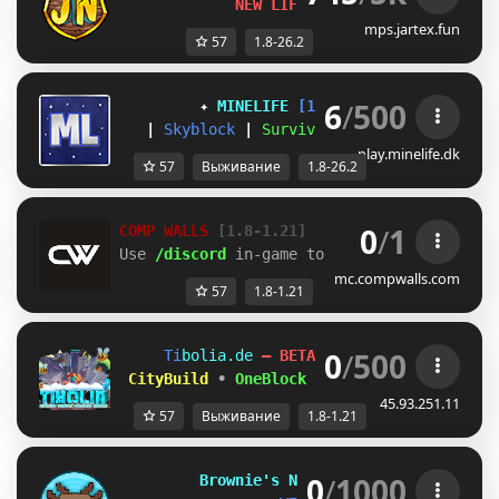
NEW LIFESTEAL SEASON
mps.jartex.fun
57
1.8-26.2
6
/
500
✦ 
MINELIFE
[1.8 - 26.2]
 ✦
|
Skyblock
|
Survival
|
Prison
|
Towns
play.minelife.dk
57
Выживание
1.8-26.2
0
/
1
COMP WALLS 
[1.8-1.21]
Use 
/discord 
in-game to play tournaments!
mc.compwalls.com
57
1.8-1.21
0
/
500
T
i
b
o
l
i
a
.
d
e
– BETA 1.8–1.21.x
 CityBuild
•
OneBlock
•
Survival
45.93.251.11
57
Выживание
1.8-1.21
0
/
1000
B
r
o
w
n
i
e
'
s
N
e
t
w
o
r
k
[1.8 - 26.2]