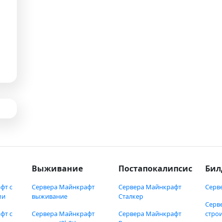
Выживание
Постапокалипсис
Бил
фт с
Сервера Майнкрафт
Сервера Майнкрафт
Серв
ми
выживание
Сталкер
Серв
фт с
Сервера Майнкрафт
Сервера Майнкрафт
стро