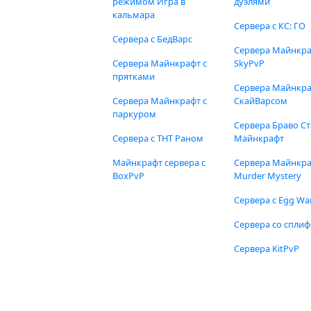
режимом Игра в
дуэлями
кальмара
Сервера с КС: ГО
Сервера с БедВарс
Сервера Майнкр
Сервера Майнкрафт с
SkyPvP
прятками
Сервера Майнкра
Сервера Майнкрафт с
СкайВарсом
паркуром
Сервера Браво Ст
Сервера с ТНТ Раном
Майнкрафт
Майнкрафт сервера с
Сервера Майнкр
BoxPvP
Murder Mystery
Сервера с Egg Wa
Сервера со спли
Сервера KitPvP