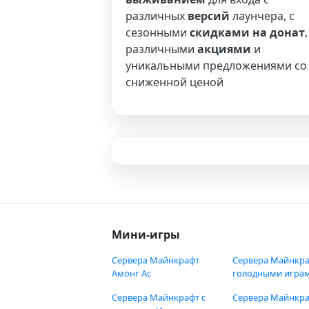
различных
версий
лаунчера, с
сезонными
скидками на донат
,
различными
акциями
и
уникальными предложениями со
сниженной ценой
Мини-игры
Сервера Майнкрафт
Сервера Майнкра
Амонг Ас
голодными игра
Сервера Майнкрафт с
Сервера Майнкра