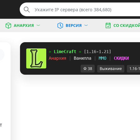
АНАРХИЯ
ВЕРСИЯ
СО СКИДКО
» 
LimeCraft 
« 
[1.16-1.21]
Анархия 
| 
Ванилла 
| 
MMO 
| 
СКИДКИ
38
Выживание
1.16-
т