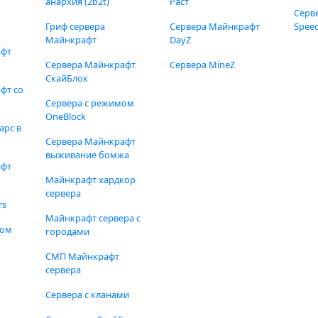
анархия (2b2t)
Раст
Серв
Гриф сервера
Сервера Майнкрафт
Speed
Майнкрафт
DayZ
афт
Сервера Майнкрафт
Сервера MineZ
СкайБлок
фт со
Сервера с режимом
OneBlock
арс в
Сервера Майнкрафт
выживание бомжа
афт
Майнкрафт хардкор
сервера
rs
Майнкрафт сервера с
фом
городами
СМП Майнкрафт
сервера
Сервера с кланами