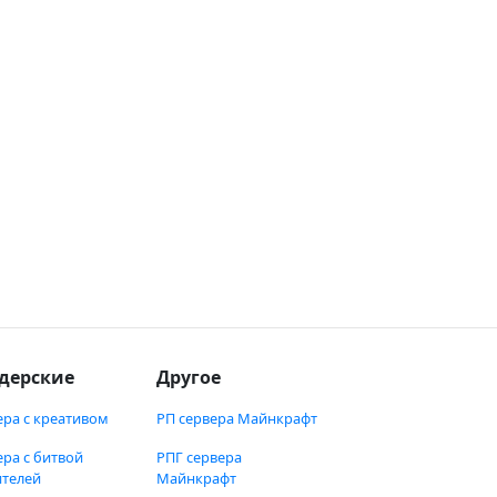
дерские
Другое
ера с креативом
РП сервера Майнкрафт
ера с битвой
РПГ сервера
ителей
Майнкрафт