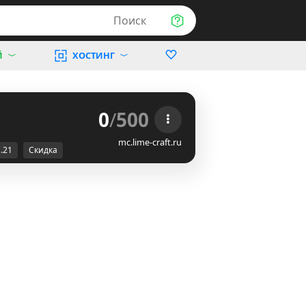
Поиск
Й
ХОСТИНГ
0
/
500
mc.lime-craft.ru
1.21
Скидка