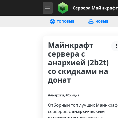
Сервера
Майнкрафт
ТОПОВЫЕ
НОВЫЕ
Майнкрафт
сервера с
анархией (2b2t)
со скидками на
донат
#Анархия, #Скидка
Отборный топ лучших Майнкраф
серверов
с анархическим
выживанием
для входа с