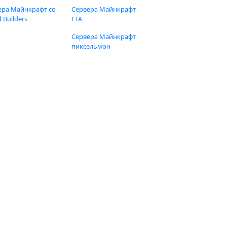
ера Майнкрафт со
Сервера Майнкрафт
 Builders
ГТА
Сервера Майнкрафт
пиксельмон