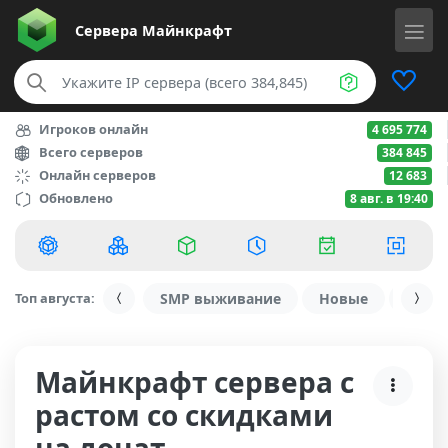
Сервера
Майнкрафт
Игроков онлайн
4 695 774
Всего серверов
384 845
Онлайн серверов
12 683
Обновлено
8 авг. в 19:40
Топ августа:
SMP выживание
Новые
С ду
Майнкрафт сервера с
растом со скидками